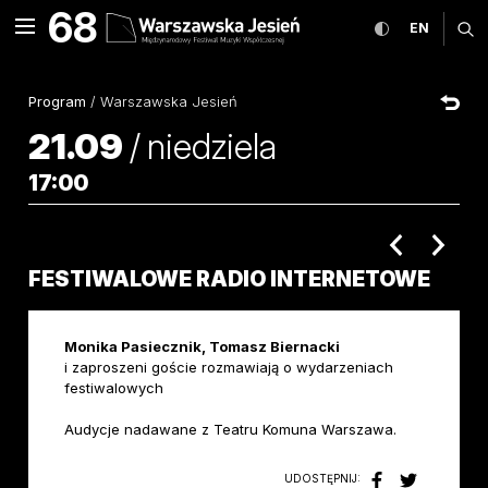
Festiwalowe Radio Interne
68
rozwiń menu
przełącz wers
CHANGE
ro
EN
MENU
Program
/
Warszawska Jesień
21.09
/
niedziela
17:00
poprzednie 
nastę
FESTIWALOWE RADIO INTERNETOWE
Monika Pasiecznik, Tomasz Biernacki
i zaproszeni goście rozmawiają o wydarzeniach
festiwalowych
Audycje nadawane z Teatru Komuna Warszawa.
UDOSTĘPNIJ: