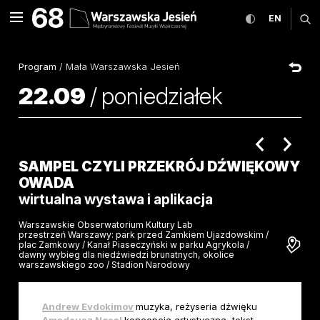
Sampel czyli przekrój dźw
68
rozwiń menu
przełącz wers
CHANGE
ro
EN
MENU
Program
/
Mała Warszawska Jesień
22.09
/
poniedziałek
poprzednie 
nastę
SAMPEL CZYLI PRZEKRÓJ DŹWIĘKOWY
OWADA
wirtualna wystawa i aplikacja
Warszawskie Obserwatorium Kultury Lab
przestrzeń Warszawy: park przed Zamkiem Ujazdowskim /
plac Zamkowy / Kanał Piaseczyński w parku Agrykola /
dawny wybieg dla niedźwiedzi brunatnych, okolice
warszawskiego zoo / Stadion Narodowy
Andrew Evdokimov
muzyka, reżyseria dźwięku
Amadeusz Nosal
koncepcja artystyczna, tekst,