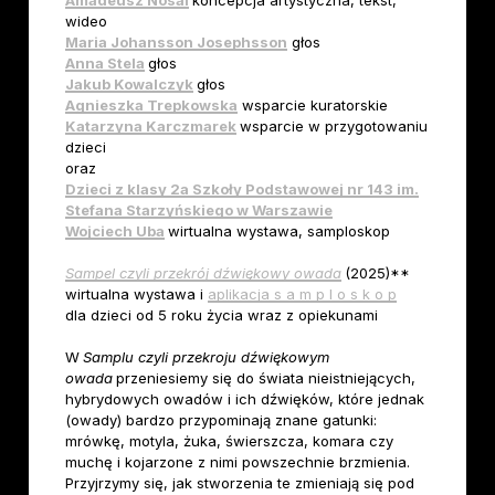
wideo
Maria Johansson Josephsson
głos
Anna Stela
głos
Jakub Kowalczyk
głos
Agnieszka Trepkowska
wsparcie kuratorskie
Katarzyna
Karczmarek
wsparcie w przygotowaniu
dzieci
oraz
Dzieci z klasy 2a Szkoły Podstawowej nr 143 im.
Stefana Starzyńskiego w Warszawie
Wojciech Uba
wirtualna wystawa, samploskop
Sampel czyli przekrój dźwiękowy owada
(2025)**
wirtualna wystawa i
aplikacja s a m p l o s k o p
dla dzieci od 5 roku życia wraz z opiekunami
W
Samplu czyli przekroju dźwiękowym
owada
przeniesiemy się do świata nieistniejących,
hybrydowych owadów i ich dźwięków, które jednak
(owady) bardzo przypominają znane gatunki:
mrówkę, motyla, żuka, świerszcza, komara czy
muchę i kojarzone z nimi powszechnie brzmienia.
Przyjrzymy się, jak stworzenia te zmieniają się pod