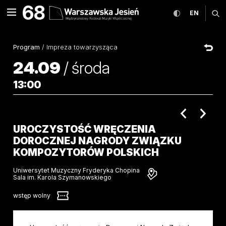
Uroczystość wręczenia Dor
68
rozwiń menu
przełącz wers
CHANGE
ro
EN
MENU
Program
/
Impreza towarzysząca
24.09
/
środa
13:00
poprzednie 
nastę
UROCZYSTOŚĆ WRĘCZENIA
DOROCZNEJ NAGRODY ZWIĄZKU
KOMPOZYTORÓW POLSKICH
Uniwersytet Muzyczny Fryderyka Chopina
Sala im. Karola Szymanowskiego
wstęp wolny