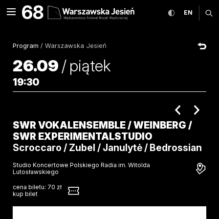
SWR VOKALENSEMBLE / Wein
68
rozwiń menu
przełącz wers
CHANGE
ro
EN
MENU
Program
/
Warszawska Jesień
26.09
/
piątek
19:30
poprzednie 
nastę
SWR VOKALENSEMBLE / WEINBERG /
SWR EXPERIMENTALSTUDIO
Scroccaro / Zubel / Janulytė / Bedrossian
Studio Koncertowe Polskiego Radia im. Witolda
Lutosławskiego
cena biletu:
70 zł
kup bilet