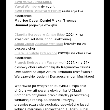
SWR VOKALENSEMBLE
Yuval Weinberg
dyrygent
SWR EXPERIMENTALSTUDIO
realizacja live
electronics
Maurice Oeser, Daniel Miska, Thomas
Hummel
projekcja dźwięku
Claudia Scroccaro
On the Edge
(2024)* na
sześcioro solistów, chór i elektronikę
Agata Zubel
Abstract Paintings
(2024)* na 24-
głosowy chór
Justė Janulytė
Iridescence
(2023)* na chór i live
electronics
Franck Bedrossian
Feu sur moi
(2024)* na 24-
głosowy chór i elektronikę do fragmentów tekstu
Une saison en enfer
Artura Rimbauda (zamówienie
Warszawskiej Jesieni i Donaueschingen Musiktage)
Wędrówka po wnętrzach budynku. Połączenie
chóru z wyrafinowaną elektroniką. U Claudii
Scroccaro dotykanie granic między przestrzenią
wirtualną a realną. Słuchacze i muzycy
przemieszczają się słuchając opowieści o lasach
kobiet z marginesu społecznego. U Agaty Zubel