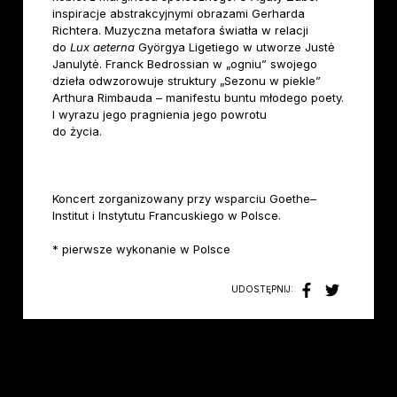
inspiracje abstrakcyjnymi obrazami Gerharda
Richtera. Muzyczna metafora światła w relacji
do
Lux aeterna
Györgya Ligetiego w utworze Justė
Janulytė. Franck Bedrossian w „ogniu” swojego
dzieła odwzorowuje struktury „Sezonu w piekle”
Arthura Rimbauda – manifestu buntu młodego poety.
I wyrazu jego pragnienia jego powrotu
do życia.
Koncert zorganizowany przy wsparciu Goethe–
Institut i Instytutu Francuskiego w Polsce.
* pierwsze wykonanie w Polsce
UDOSTĘPNIJ: