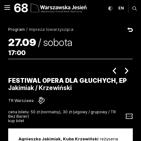
Festiwal Opera dla Głuchy
68
rozwiń menu
przełącz wers
CHANGE
ro
EN
MENU
Program
/
Impreza towarzysząca
27.09
/
sobota
17:00
poprzednie 
nastę
FESTIWAL OPERA DLA GŁUCHYCH, EP
Jakimiak / Krzewiński
TR Warszawa
cena biletu:
50 zł (normalny), 30 zł (ulgowy / grupowy / TR
Bez Barier)
kup bilet
Agnieszka Jakimiak, Kuba Krzewiński
reżyseria