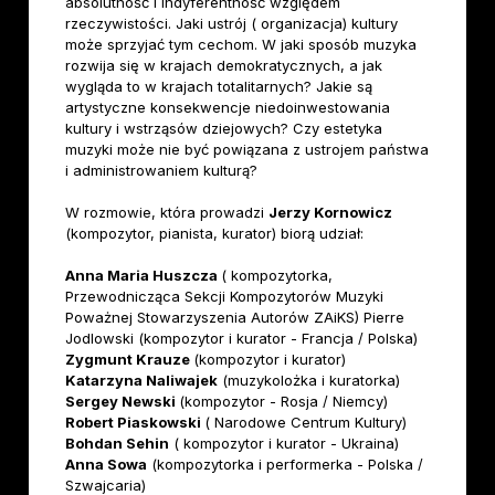
absolutność i indyferentność względem
rzeczywistości. Jaki ustrój ( organizacja) kultury
może sprzyjać tym cechom. W jaki sposób muzyka
rozwija się w krajach demokratycznych, a jak
wygląda to w krajach totalitarnych? Jakie są
artystyczne konsekwencje niedoinwestowania
kultury i wstrząsów dziejowych? Czy estetyka
muzyki może nie być powiązana z ustrojem państwa
i administrowaniem kulturą?
W rozmowie, która prowadzi
Jerzy Kornowicz
(kompozytor, pianista, kurator) biorą udział:
Anna Maria Huszcza
( kompozytorka,
Przewodnicząca Sekcji Kompozytorów Muzyki
Poważnej Stowarzyszenia Autorów ZAiKS) Pierre
Jodlowski (kompozytor i kurator - Francja / Polska)
Zygmunt Krauze
(kompozytor i kurator)
Katarzyna Naliwajek
(muzykolożka i kuratorka)
Sergey Newski
(kompozytor - Rosja / Niemcy)
Robert Piaskowski
( Narodowe Centrum Kultury)
Bohdan Sehin
( kompozytor i kurator - Ukraina)
Anna Sowa
(kompozytorka i performerka - Polska /
Szwajcaria)