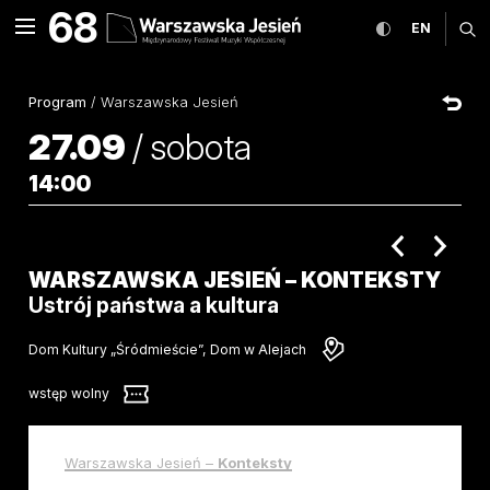
Warszawska Jesień – Konte
68
rozwiń menu
przełącz wers
CHANGE
ro
EN
MENU
Program
/
Warszawska Jesień
27.09
/
sobota
14:00
poprzednie 
nastę
WARSZAWSKA JESIEŃ – KONTEKSTY
Ustrój państwa a kultura
Dom Kultury „Śródmieście”, Dom w Alejach
wstęp wolny
Warszawska Jesień –
Konteksty