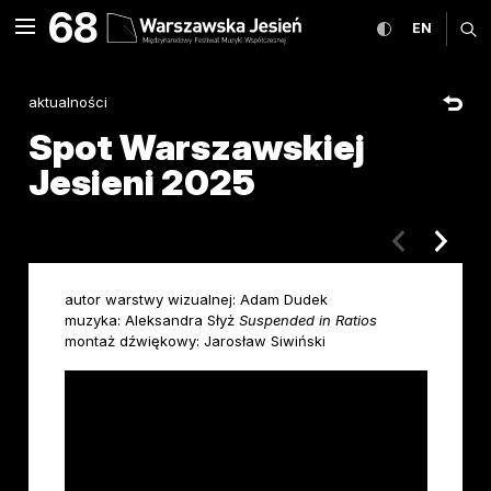
Spot Warszawskiej Jesieni
68
rozwiń menu
przełącz wers
CHANGE
ro
EN
MENU
aktualności
Spot Warszawskiej
Jesieni 2025
poprzedni ar
następ
autor warstwy wizualnej: Adam Dudek
muzyka: Aleksandra Słyż
Suspended in Ratios
montaż dźwiękowy: Jarosław Siwiński