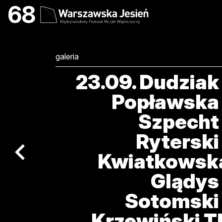
23.09. Dudziak / Popł
68
galeria
23.09. Dudziak 
Popławska 
Szpecht 
Ryterski 
poprzedni artykuł / previous article
Kwiatkowsk
Glądys 
Sotomski 
Krzewiński T