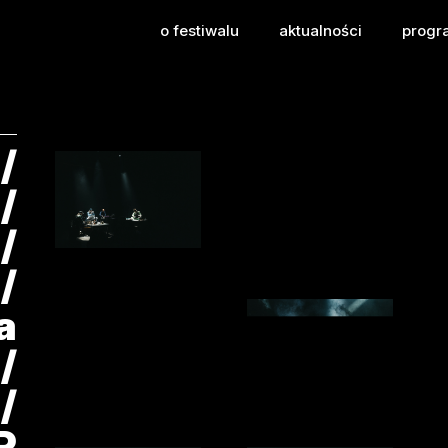
awska / Szpecht / Ryt
o festiwalu
aktualności
progr
/
/
/
/
a
/
/
R