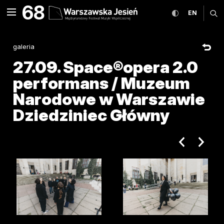
27.09. Space®opera 2.0 pe
68
rozwiń menu
przełącz wers
CHANGE
ro
EN
MENU
galeria
27.09. Space®opera 2.0
performans / Muzeum
Narodowe w Warszawie
Dziedziniec Główny
poprzedni ar
następ