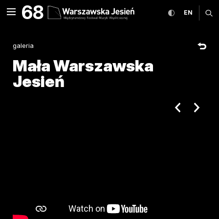
Mała Warszawska Jesień Mi
68
rozwiń menu
przełącz wers
CHANGE
ro
EN
MENU
galeria
Mała Warszawska
Jesień
poprzedni ar
następ