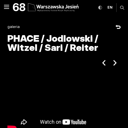
PHACE / Jodlowski / Witzel
68
rozwiń menu
przełącz wers
CHANGE
ro
EN
MENU
galeria
PHACE / Jodlowski /
Witzel / Sari / Reiter
poprzedni ar
następ