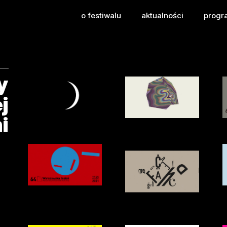
esieni Międzynarodowy
o festiwalu
aktualności
progr
y
j
i