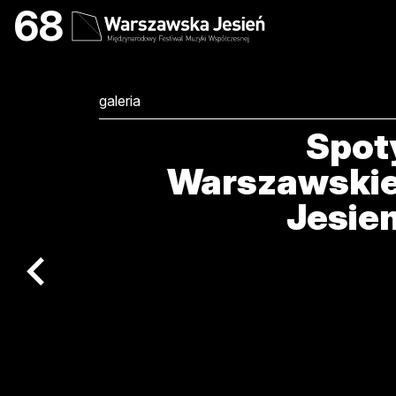
Spoty Warszawskiej J
68
galeria
Spot
Warszawskie
Jesien
poprzedni artykuł / previous article