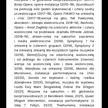
Body-Opera
, opera-instalacja (2015–18),
Soundtouch
na perkusję solo (jeden wykonawca) i cztery osoby
uczestniczące (2017–18),
Opera FIASKO
na orkiestrę
i chór (2017–18;wersja na głos, flet Paetzolda,
akordeon i dźwięki elektroniczne 2018–19),
Rechnitz.
Opera – Anioł Zagłady
na sześcioro aktorów i cztery
wiolonczele na podstawie dramatu Elfriede Jelinek
(2018–19),
dream-notes
na saksofon sopranino
i media elektroniczne (2019),
Symphony 1
na
orkiestrę w czterech grupach (2019),
Symphony 2
na orkiestrę otwartą dla wszystkich typów muzyków
(2019),
Stimm[i](u)ng
na odwróconą wiolonczelę
i od jednego do czterech instrumentów (również
wersje na wiolonczelę solo i dwie wiolonczele,
2019),
Manifesto
na orkiestrę (2019),
Mantra dla
Muranowa
, instalacja performatywna na chór
(2020),
Sonata na keyboard i taśmę
, rzeźba
dźwiękowa (2020),
Songlines
, muzyka do wystawy
rzeźb Ewy Marii Śmigielskiej
Follow the Dragon
(2021),
Rhizome
na saksofon i 60 głośników
bezprzewodowych (z Bendikiem Giske, 2021),
Queer
Magick Intervention
, instalacja performatywna (z
Valą T. Foltyn, 2022),
Treehumana
, instalacja