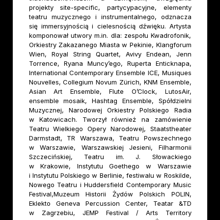
projekty site-specific, partycypacyjne, elementy
teatru muzycznego i instrumentalnego, odznacza
się immersyjnością i cielesnością dźwięku. Artysta
komponował utwory m.in. dla: zespołu Kwadrofonik,
Orkiestry Zakazanego Miasta w Pekinie, Klangforum
Wien, Royal String Quartet, Avivy Endean, Jenn
Torrence, Ryana Muncy’ego, Ruperta Enticknapa,
International Contemporary Ensemble ICE, Musiques
Nouvelles, Collegium Novum Zürich, KNM Ensemble,
Asian Art Ensemble, Flute O’Clock, LutosAir,
ensemble mosaik, Hashtag Ensemble, Spółdzielni
Muzycznej, Narodowej Orkiestry Polskiego Radia
w Katowicach. Tworzył również na zamówienie
Teatru Wielkiego Opery Narodowej, Staatstheater
Darmstadt, TR Warszawa, Teatru Powszechnego
w Warszawie, Warszawskiej Jesieni, Filharmonii
Szczecińskiej, Teatru im. J. Słowackiego
w Krakowie, Instytutu Goethego w Warszawie
i Instytutu Polskiego w Berlinie, festiwalu w Roskilde,
Nowego Teatru i Huddersfield Contemporary Music
Festival,Muzeum Historii Żydów Polskich POLIN,
Eklekto Geneva Percussion Center, Teatar &TD
w Zagrzebiu, JEMP Festival / Arts Territory