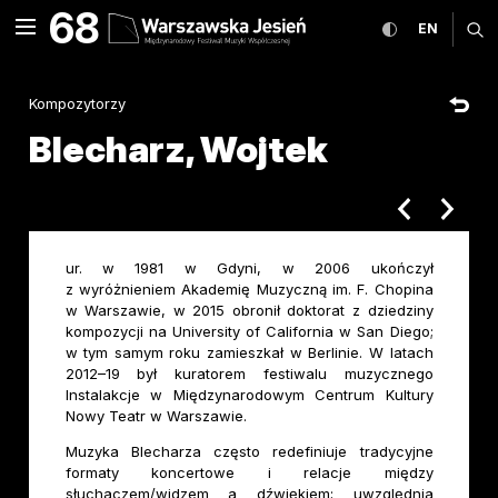
Blecharz, Wojtek Międzyna
68
rozwiń menu
przełącz wers
CHANGE
ro
EN
MENU
Kompozytorzy
Blecharz, Wojtek
poprzedni ar
następ
ur. w 1981 w Gdyni, w 2006 ukończył
z wyróżnieniem Akademię Muzyczną im. F. Chopina
w Warszawie, w 2015 obronił doktorat z dziedziny
kompozycji na University of California w San Diego;
w tym samym roku zamieszkał w Berlinie. W latach
2012–19 był kuratorem festiwalu muzycznego
Instalakcje w Międzynarodowym Centrum Kultury
Nowy Teatr w Warszawie.
Muzyka Blecharza często redefiniuje tradycyjne
formaty koncertowe i relacje między
słuchaczem/widzem a dźwiękiem; uwzględnia