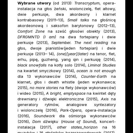
Wybrane
utwory
(od 2013):
Transcryptum
, opera-
instalacja na głos żeński, wiolonczelę, flet altowy,
dwie perkusje, dwa akordeony i klarnet
kontrabasowy (2011–13),
Small talks
na głośnicę
akordeonową i saksofon barytonowy (2012–13),
Comfort Zone
na sześć głosówi obiekty (2013),
DFRGMNTD (I am)
na dwa fortepiany i dwie
perkusje (2013),
September. The next reading
na
głos, dwoje pianistów(jeden fortepian) i dwie
perkusje (2013– 14),
(one)[year](later)
na tenor, flet,
erhu, pipę, guzheng, yang qin i perkusję (2014),
black snowfalls
na kotły solo (2014),
Liminal Studies
na kwartet smyczkowy (2014),
ocean is not enough
dla 13 wykonawców (2014),
Counter-Earth
na
klarnet, głos i death whistle (jeden wykonawca;
2015),
no more stories
na flety (dwoje wykonawców)
i wideo (2015),
A bright, emptyspace
na kwintet dęty
drewniany i dźwięki elektroniczne (2015),
Axis
na
generatory rytmów, analogowe syntezatory
i wiolonczelę (2016),
Park-Opera
, opera-instalacja
(2016),
Soundwork
dla ośmiorga wykonawców
(2016),
Dom dźwięku
(
House of Sound
), koncert-
instalacja (2017),
other
states_horizon
na 16
muzyków i 16 głośników bezprzewodowych (2017),