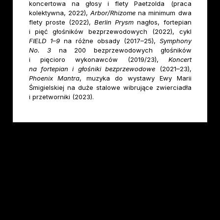
koncertowa na głosy i flety Paetzolda (praca
kolektywna, 2022),
Arbor/Rhizome
na minimum dwa
flety proste (2022),
Berlin Prysm
nagłos, fortepian
i pięć głośników bezprzewodowych (2022), cykl
FIELD 1–9
na różne obsady (2017–25),
Symphony
No. 3
na 200 bezprzewodowych głośników
i pięcioro wykonawców (2019/23),
Koncert
na fortepian i głośniki
bezprzewodowe
(2021–23),
Phoenix Mantra
, muzyka do wystawy Ewy Marii
Śmigielskiej na duże stalowe wibrujące zwierciadła
i przetworniki (2023).
facebook
youtube
instagram
© 2026
Warszawska Jesień