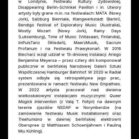
w Londynie, Festiwalu Kultury Żydowskiej,
Disappearing Berlin-Schinkel Pavillon i in. Utwory
artysty były grane m.in. na festiwalach: MATA (Nowy
Jork), Salzburg Biennale, Klangwerkstadt (Berlin),
Bendigo Festival of Exploratory Music (Australia),
Mostly Mozart (Nowy Jork), Rainy Days
(Luksemburg), Time of Music (Viitasaari, Finlandia),
ImPulsTanz (Wiedeń), MaerzMusik, Sacrum
Profanum i na Festiwalu Prawykonań. W 2016
Blecharz wziął udział w 15-dniowej instalacji Ariego
Benjamina Meyersa – przez cztery dni komponował
publicznie w berlińskiej Narodowej Galerii Sztuki
Współczesnej Hamburger Bahnhof. W 2020 w Radial
system odbyła się retrospektywa jego prac,
prezentowana w ramach festiwalu New Empathies.
W 2022 artysta pracował nad dwiema
wielkoskalowymi instalacjami muzycznymi:
Queer
Magick Intervention
(z Valą T. Foltyn) na dawnym
terenie zjazdów NSDAP w Norymberdze (na
zamówienie festiwalu Musik Installationen) oraz
Treehumana
w dawnej berlińskiej elektrowni
Oberspree (z Matthiasem Schoenijahnem i Pauliną
Miu Kühling).