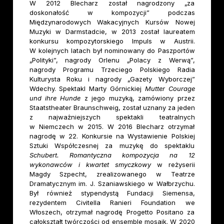
W 2012 Blecharz został nagrodzony „za
doskonałość w kompozycji” podczas
Międzynarodowych Wakacyjnych Kursów Nowej
Muzyki w Darmstadcie, w 2013 został laureatem
konkursu kompozytorskiego Impuls w Austrii.
W kolejnych latach był nominowany do Paszportów
„Polityki”, nagrody Orlenu „Polacy z Werwą”,
nagrody Programu Trzeciego Polskiego Radia
Kulturysta Roku i nagrody „Gazety Wyborczej”
Wdechy. Spektakl Marty Górnickiej
Mutter Courage
und ihre Hunde
z jego muzyką, zamówiony przez
Staatstheater Braunschweig, został uznany za jeden
z najważniejszych spektakli teatralnych
w Niemczech w 2015. W 2016 Blecharz otrzymał
nagrodę w 22. Konkursie na Wystawienie Polskiej
Sztuki Współczesnej za muzykę do spektaklu
Schubert. Romantyczna kompozycja na 12
wykonawców i kwartet smyczkowy
w reżyserii
Magdy Szpecht, zrealizowanego w Teatrze
Dramatycznym im. J. Szaniawskiego w Wałbrzychu.
Był również stypendystą Fundacji Siemensa,
rezydentem Civitella Ranieri Foundation we
Włoszech, otrzymał nagrodę Progetto Positano za
całokształt twórczości od ensemble mosaik. W 2020