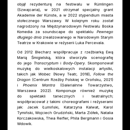
objął rezydenturę na festiwalu w Rümlingen
(Szwajcaria), w 2021 otrzymał specjalny grant
Akademie der Künste, a w 2022 stypendium miasta
stołecznego Warszawy. W kolejnym roku został
nagrodzony na Międzynarodowym Festiwalu Boska
Komedia za soundscape do spektaklu
Pewnego
długiego dnia
zrealizowanego w Narodowym Starym
Teatrze w Krakowie w reżyserii Luka Percevala.
Od 2012 Blecharz współpracuje z rzeźbiarką Ewą
Marią Śmigielską, która stworzyła scenografię
do jego
Transcryptum
i
Body-Opery
. Skomponował
muzykę do wielkoskalowych instalacji artystki,
takich jak
Wobec
(Nowy Teatr, 2018),
Follow the
Dragon
(Centrum Rzeźby Polskiej w Orońsku, 2021)
i
Phoenix Mantra
(GaleriaInne Towarzystwo,
Warszawa 2022). Komponuje również muzykę
do spektakli tanecznych i teatralnych;
współpracował z takimi choreografami i reżyserami
jak: Jacek Łumiński, Katarzyna Kalwat, Karol
Tymiński, Wojciech Grudziński, Marta Ziółek, Natalia
Korczakowska, Thea Reifler, Phila Bergmann i Gosia
Wdowik.