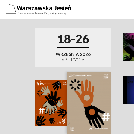
Muzyczne Pluszaki Międ
18-26
WRZEŚNIA 2026
69. EDYCJA