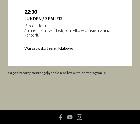
22:30
LUNDÉN / ZEMLER
Pardon, To Tu
/ transmisja live (dostępna tylko w czasie trwania
koncertu)
Warszawska Jesień Klubowo
Organizatorzy zastrzegają sobie możliwość zmian w programie
facebook
youtube
instagram
© 2026
Warszawska Jesień
Realizacja:
Rytm.Digital