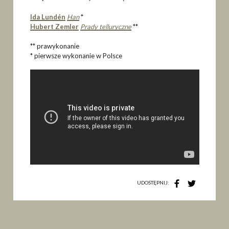
Ida Lundén
Han
*
Hubert Zemler
Prądy telluryczne
**
** prawykonanie
* pierwsze wykonanie w Polsce
UDOSTĘPNIJ: