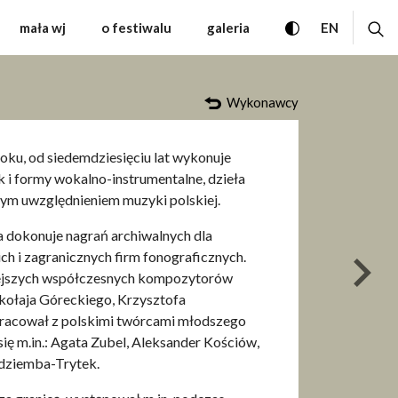
al Muzyki Współczesne
przełącz wersję
ro
CHANGE 
mała wj
o festiwalu
galeria
EN
Wykonawcy
oku, od siedemdziesięciu lat wykonuje
k i formy wokalno-instrumentalne, dzieła
lnym uwzględnieniem muzyki polskiej.
a dokonuje nagrań archiwalnych dla
ch i zagranicznych firm fonograficznych.
nas
niejszych współczesnych kompozytorów
ikołaja Góreckiego, Krzysztofa
pracował z polskimi twórcami młodszego
się m.in.: Agata Zubel, Aleksander Kościów,
odziemba-Trytek.