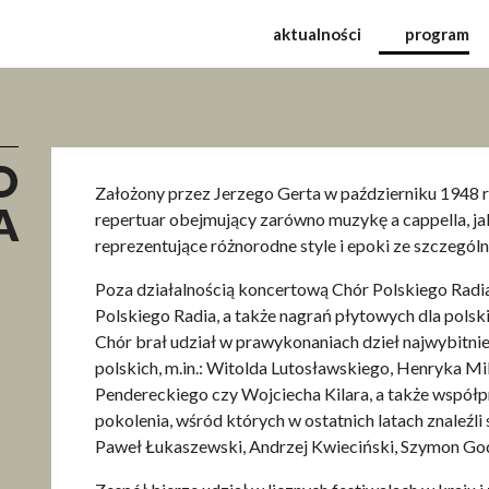
Międzynarodowy Festiw
aktualności
program
O
Założony przez Jerzego Gerta w październiku 1948 r
A
repertuar obejmujący zarówno muzykę a cappella, ja
reprezentujące różnorodne style i epoki ze szczegó
Poza działalnością koncertową Chór Polskiego Radi
Polskiego Radia, a także nagrań płytowych dla polski
Chór brał udział w prawykonaniach dzieł najwybit
polskich, m.in.: Witolda Lutosławskiego, Henryka M
Pendereckiego czy Wojciecha Kilara, a także współ
pokolenia, wśród których w ostatnich latach znaleźli 
Paweł Łukaszewski, Andrzej Kwieciński, Szymon G