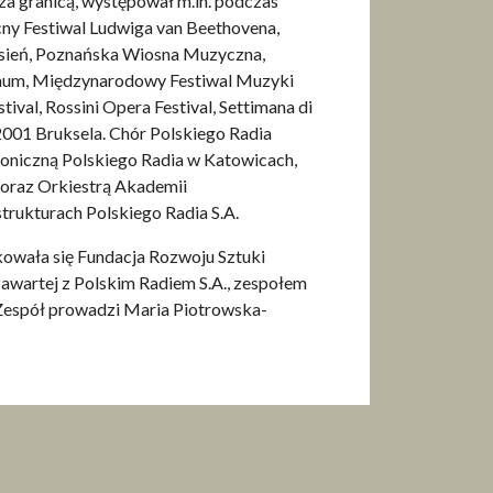
i za granicą, występował m.in. podczas
cny Festiwal Ludwiga van Beethovena,
sień, Poznańska Wiosna Muzyczna,
anum, Międzynarodowy Festiwal Muzyki
ival, Rossini Opera Festival, Settimana di
2001 Bruksela. Chór Polskiego Radia
oniczną Polskiego Radia w Katowicach,
 oraz Orkiestrą Akademii
trukturach Polskiego Radia S.A.
owała się Fundacja Rozwoju Sztuki
zawartej z Polskim Radiem S.A., zespołem
 Zespół prowadzi Maria Piotrowska-