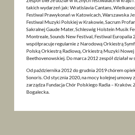
Zespół bierze udział w licznych festiwalach w kraju 
takich wydarzeń jak: Wratislavia Cantans, Wielkano
Festiwal Prawykonań w Katowicach, Warszawska Je
Festiwal Muzyki Polskiej w Krakowie, Sacrum Prof
Sakralnej Gaude Mater, Schleswig Holstein Musik Fest
Montreale, Sounds New Festival, Festiwal Europalia 
współpracuje regularnie z Narodową Orkiestrą Symf
Polską Orkiestrą Radiową, Orkiestrą Muzyki Nowej
Beethovenowskiej. Do marca 2012 zespół działał w s
Od października 2012 do grudnia 2019 chórem opiek
Sonoris. Od stycznia 2020, na mocy kolejnej umowy 
zarządza Fundacja Chór Polskiego Radia – Kraków.
Bogalecka.