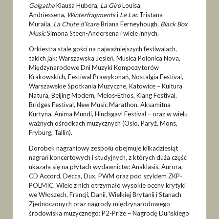
Golgatha
Klausa Hubera,
La Girò
Louisa
Andriessena,
Winterfragments
i
Le Lac
Tristana
Muraila,
La Chute d’Icare
Briana Ferneyhough,
Black Box
Music
Simona Steen-Andersena i wiele innych.
Orkiestra stale gości na najważniejszych festiwalach,
takich jak: Warszawska Jesień, Musica Polonica Nova,
Międzynarodowe Dni Muzyki Kompozytorów
Krakowskich, Festiwal Prawykonań, Nostalgia Festival,
Warszawskie Spotkania Muzyczne, Katowice – Kultura
Natura, Beijing Modern, Melos-Ethos, Klang Festival,
Bridges Festival, New Music Marathon, Aksamitna
Kurtyna, Anima Mundi, Hindsgavl Festival – oraz w wielu
ważnych ośrodkach muzycznych (Oslo, Paryż, Mons,
Fryburg, Tallin).
Dorobek nagraniowy zespołu obejmuje kilkadziesiąt
nagrań koncertowych i studyjnych, z których duża część
ukazała się na płytach wydawnictw: Anaklasis, Aurora,
CD Accord, Decca, Dux, PWM oraz pod szyldem ZKP-
POLMIC. Wiele z nich otrzymało wysokie oceny krytyki
we Włoszech, Francji, Danii, Wielkiej Brytanii i Stanach
Zjednoczonych oraz nagrody międzynarodowego
środowiska muzycznego: P2-Prize – Nagrodę Duńskiego