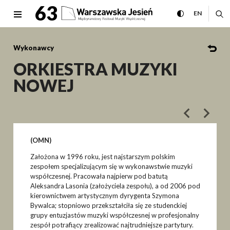
ORKIESTRA MUZYKI NOWEJ Mi
63
rozwiń menu
przełącz wersj
CHANGE 
ro
EN
MENU
Wykonawcy
ORKIESTRA MUZYKI
NOWEJ
poprzedni art
następ
(OMN)
Założona w 1996 roku, jest najstarszym polskim
zespołem specjalizującym się w wykonawstwie muzyki
współczesnej. Pracowała najpierw pod batutą
Aleksandra Lasonia (założyciela zespołu), a od 2006 pod
kierownictwem artystycznym dyrygenta Szymona
Bywalca; stopniowo przekształciła się ze studenckiej
grupy entuzjastów muzyki współczesnej w profesjonalny
zespół potrafiący zrealizować najtrudniejsze partytury.