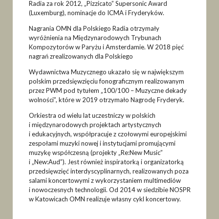
Radia za rok 2012, „Pizzicato” Supersonic Award
(Luxemburg), nominacje do ICMA i Fryderyków.
Nagrania OMN dla Polskiego Radia otrzymały
wyróżnienia na Międzynarodowych Trybunach
Kompozytorów w Paryżu i Amsterdamie. W 2018 pięć
nagrań zrealizowanych dla Polskiego
Wydawnictwa Muzycznego ukazało się w największym
polskim przedsięwzięciu fonograficznym realizowanym
przez PWM pod tytułem „100/100 – Muzyczne dekady
wolności”, które w 2019 otrzymało Nagrodę Fryderyk.
Orkiestra od wielu lat uczestniczy w polskich
i międzynarodowych projektach artystycznych
i edukacyjnych, współpracuje z czołowymi europejskimi
zespołami muzyki nowej i instytucjami promującymi
muzykę współczesną (projekty „Re:New Music”
i „New:Aud”). Jest również inspiratorką i organizatorką
przedsięwzięć interdyscyplinarnych, realizowanych poza
salami koncertowymi z wykorzystaniem multimediów
i nowoczesnych technologii. Od 2014 w siedzibie NOSPR
w Katowicach OMN realizuje własny cykl koncertowy.