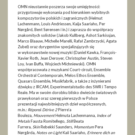
OMN nieustannie poszerza swoje umiejętności:
przygotowuje wykonania pod kierunkiem wybitnych
kompozytorów polskich i zagranicznych (Helmut
Lachenmann, Louis Andriessen, Kaija Saariaho, Per
Nørgård, Bent Sørensen i in.) i zaprasza do współpracy
znakomitych solistów (Jakob Kullberg, Ashot Sarkissjan,
Marco Blaauw, Michelle Marelli, Rafał Zambrzycki, Agata
Zubel) oraz dyrygentów specjalizujących się
w wykonawstwie nowej muzyki (Daniel Kawka, François-
Xavier Roth, Jean Deroyer, Christopher Austin, Steven
Loy, Ivan Buffa, Wojciech Michniewski). OMN
współpracowała z muzykami Court-circuit, Ensemble
Orchestral Contemporain, Melos Ethos Ensemble,
Quasars Ensemble, Musikfabrik, a także z inżynierami
dźwięku z IRCAM, Experimentalstudio des SWR i Tempo
Reale. Ma w swoim dorobku blisko dwieście światowych
prawykonań oraz szereg pierwszych w Polsce
prezentacji najwybitniejszych dzieł współczesnych,
m.in.:
Répons
i
Dérive 2
Pierre’a
Bouleza,
Mouvement
Helmuta Lachenmanna,
Index of
Metals
Fausta Romitellego,
Still
Beata
Furrera,
Skin
Rebekki Saunders,
Momentum
Pera
Nørgårda,
Notes on Light
Kaii Saariaho,
Erinnere dich an