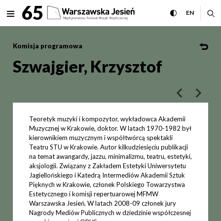
Szwajgier, Krzysztof Między
65
rozwiń menu
przełącz wersj
CHANGE 
ro
EN
MENU
Komisja programowa
Szwajgier, Krzysztof
poprzedni art
następ
Teoretyk muzyki i kompozytor, wykładowca Akademii
Muzycznej w Krakowie, doktor. W latach 1970-1982 był
kierownikiem muzycznym i współtwórcą spektakli
Teatru STU w Krakowie. Autor kilkudziesięciu publikacji
na temat awangardy, jazzu, minimalizmu, teatru, estetyki,
aksjologii. Związany z Zakładem Estetyki Uniwersytetu
Jagiellońskiego i Katedrą Intermediów Akademii Sztuk
Pięknych w Krakowie, członek Polskiego Towarzystwa
Estetycznego i komisji repertuarowej MFMW
Warszawska Jesień. W latach 2008-09 członek jury
Nagrody Mediów Publicznych w dziedzinie współczesnej