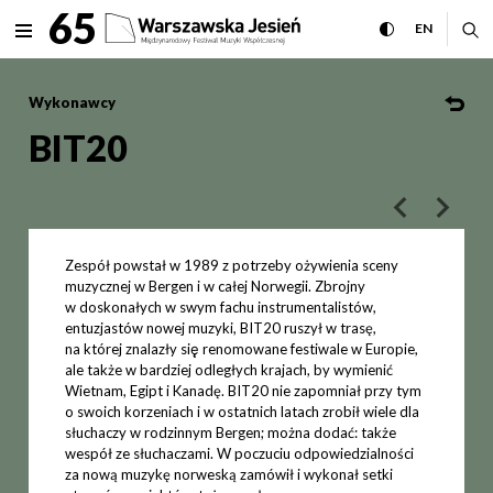
BIT20 Międzynarodowy Festi
65
rozwiń menu
przełącz wersj
CHANGE 
ro
EN
MENU
Wykonawcy
BIT20
poprzedni art
następ
Zespół powstał w 1989 z potrzeby ożywienia sceny
muzycznej w Bergen i w całej Norwegii. Zbrojny
w doskonałych w swym fachu instrumentalistów,
entuzjastów nowej muzyki, BIT20 ruszył w trasę,
na której znalazły się̨ renomowane festiwale w Europie,
ale także w bardziej odległych krajach, by wymienić
Wietnam, Egipt i Kanadę. BIT20 nie zapomniał przy tym
o swoich korzeniach i w ostatnich latach zrobił wiele dla
słuchaczy w rodzinnym Bergen; można dodać: także
wespół ze słuchaczami. W poczuciu odpowiedzialności
za nową muzykę norweską zamówił i wykonał setki