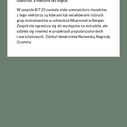
utworów, a niektóre też nagrał.
W zespole BIT20 zasiada stale szesnaścioro muzyków,
z tego niektórzy są liderami lub wiceliderami różnych
grup instrumentów w orkiestrze filharmonii w Bergen.
Zespół nie ogranicza się̨ do występów na estradzie, ale
udziela się̨ również w projektach popularyzatorskich
i warsztatowych. Zdobył dwukrotnie Norweską Nagrodę
Grammy.