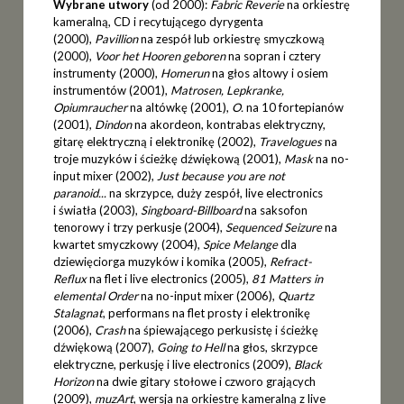
Wybrane utwory
(od 2000):
Fabric Reverie
na orkiestrę
kameralną, CD i recytującego dyrygenta
(2000),
Pavillion
na zespół lub orkiestrę smyczkową
(2000),
Voor het Hooren geboren
na sopran i cztery
instrumenty (2000),
Homerun
na głos altowy i osiem
instrumentów (2001),
Matrosen, Lepkranke,
Opiumraucher
na altówkę (2001),
O.
na 10 fortepianów
(2001),
Dindon
na akordeon, kontrabas elektryczny,
gitarę elektryczną i elektronikę (2002),
Travelogues
na
troje muzyków i ścieżkę dźwiękową (2001),
Mask
na no-
input mixer (2002),
Just because you are not
paranoid...
na skrzypce, duży zespół, live electronics
i światła (2003),
Singboard-Billboard
na saksofon
tenorowy i trzy perkusje (2004),
Sequenced Seizure
na
kwartet smyczkowy (2004),
Spice Melange
dla
dziewięciorga muzyków i komika (2005),
Refract-
Reflux
na flet i live electronics (2005),
81 Matters in
elemental Order
na no-input mixer (2006),
Quartz
Stalagnat
, performans na flet prosty i elektronikę
(2006),
Crash
na śpiewającego perkusistę i ścieżkę
dźwiękową (2007),
Going to Hell
na głos, skrzypce
elektryczne, perkusję i live electronics (2009),
Black
Horizon
na dwie gitary stołowe i czworo grających
(2009),
muzArt
, wersja na orkiestrę kameralną z live