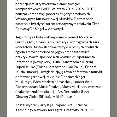
potencjałem artystycznym elementów gier
komputerowych GAPP. W latach 2014, 2016 i 2018
nauczał kompozycji podczas Międzynarodowych
Wakacyjnych Kursów Nowej Muzyki w Darmstadcie,
następnie był dyrektorem artystycznym festiwalu Time
Canvas@De Singel w Antwerpii.
Jego muzyka była wykonywana w ponad 45 krajach
Europy i Azji, Oceanii i obu Ameryk, w programach serii
koncertów i festiwali nowej muzyki o różnych profilach –
zgodnie z różnorodnością jego kompozytorskich
praktyk. Warto spośród nich wymienić: Experimental
Intermedia (Nowy Jork), Club Transmediale (Berlin),
SuperDeluxe (Tokio), Ibrasotope (São Paulo), Findars
(Kuala Lumpur). Uwzględniają ją również festiwale muzyki
postawangardowej, takie jak: Donaueschinger
Musiktage, Wien Modern, Ultraschall, Huddersfield
Contemporary Music Festival, MaerzMusik, czy wreszcie
festiwale sztuki medialnej – Ars Electronica (Linz),
Glowing Globe (Rijeka), iMAL (Bruksela).
Został wybrany artystą European Art – Science –
Technology Network for Digital Creativity 2020–22.