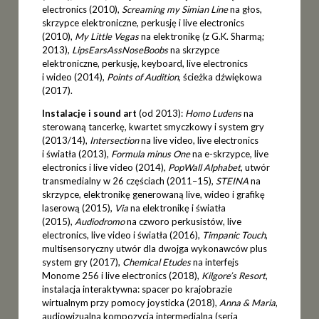
electronics (2010),
Screaming my Simian Line
na głos,
skrzypce elektroniczne, perkusję i live electronics
(2010),
My Little Vegas
na elektronikę (z G.K. Sharmą;
2013),
LipsEarsAssNoseBoobs
na skrzypce
elektroniczne, perkusję, keyboard, live electronics
i wideo (2014),
Points of Audition
, ścieżka dźwiękowa
(2017).
Instalacje i sound art
(od 2013):
Homo Ludens
na
sterowaną tancerkę, kwartet smyczkowy i system gry
(2013/14),
Intersection
na live video, live electronics
i światła (2013),
Formula minus One
na e-skrzypce, live
electronics i live video (2014),
PopWall Alphabet
, utwór
transmedialny w 26 częściach (2011–15),
STEINA
na
skrzypce, elektronikę generowaną live, wideo i grafikę
laserową (2015),
Via
na elektronikę i światła
(2015),
Audiodromo
na czworo perkusistów, live
electronics, live video i światła (2016),
Timpanic Touch
,
multisensoryczny utwór dla dwojga wykonawców plus
system gry (2017),
Chemical Etudes
na interfejs
Monome 256 i live electronics (2018),
Kilgore’s Resort
,
instalacja interaktywna: spacer po krajobrazie
wirtualnym przy pomocy joysticka (2018),
Anna & Maria
,
audiowizualna kompozycja intermedialna (seria