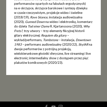
performansów opartych na fabułach ergodycznych)
na e-skrzypce, skrzypce barokowe i syntezę dźwięku
w czasie rzeczywistym, projekcje wideo i świetlne
(2018/19),
Rave Séance
, instalacja audiowizualna
(2020),
Gunned Down
na wideo i elektronikę, komentarz
do dzieła
Tod einer Dame
R. Kjartanssona (2020),
Why
Frets?
, trzy utwory – trzy elementy fikcyjnej historii
gitary elektrycznej:
Requiem dla gitary
–
wykład/performans,
Tombstone
– instalacja,
Downtown
1983
– performans audiowizualny (2020/22),
SkylAR
na
dwoje performerów z potrójną projekcją,
wielokierunkowe głośniki sferyczne, live streaming i live
electronic; intermedialny show z dostępem przez pięć
plakatów komiksowych (2020/23).
facebook
youtube
instagram