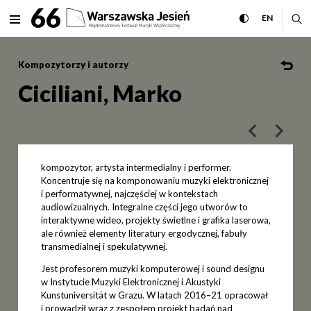
Ciciliani, Marko Międzynaro
66
rozwiń menu
przełącz wersj
CHANGE 
ro
EN
MENU
Kompozytorzy i autorzy
Ciciliani, Marko
poprzedni art
następ
kompozytor, artysta intermedialny i performer.
Koncentruje się na komponowaniu muzyki elektronicznej
i performatywnej, najczęściej w kontekstach
audiowizualnych. Integralne części jego utworów to
interaktywne wideo, projekty świetlne i grafika laserowa,
ale również elementy literatury ergodycznej, fabuły
transmedialnej i spekulatywnej.
Jest profesorem muzyki komputerowej i sound designu
w Instytucie Muzyki Elektronicznej i Akustyki
Kunstuniversität w Grazu. W latach 2016–21 opracował
i prowadził wraz z zespołem projekt badań nad