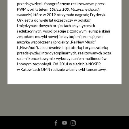
przedsięwzięciu fonograficznym realizowanym przez
PWM pod tytułem
100 na 100. Muzyczne dekady
wolności
, które w 2019 otrzymało nagrodę Fryderyk.
Orkiestra od wielu lat uczestniczy w polskich
i międzynarodowych projektach artystycznych
i edukacyjnych, współpracuje z czołowymi europejskimi
zespołami muzyki nowej i instytucjami promującymi
muzykę współczesną (projekty „Re:New Music”
i „New:Aud”). Jest również inspiratorką i organizatorką
przedsięwzięć interdyscyplinarnych, realizowanych poza
salami koncertowymi z wykorzystaniem multimediów
i nowych technologii. Od 2014 w siedzibie NOSPR
w Katowicach OMN realizuje własny cykl koncertowy.
facebook
youtube
instagram