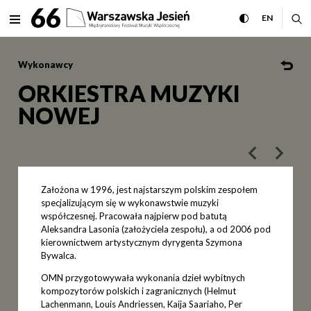
ORKIESTRA MUZYKI NOWEJ Mi
66
rozwiń menu
przełącz wersj
CHANGE 
ro
EN
MENU
Wykonawcy
ORKIESTRA MUZYKI
NOWEJ
poprzedni art
następ
Założona w 1996, jest najstarszym polskim zespołem
specjalizującym się w wykonawstwie muzyki
współczesnej. Pracowała najpierw pod batutą
Aleksandra Lasonia (założyciela zespołu), a od 2006 pod
kierownictwem artystycznym dyrygenta Szymona
Bywalca.
OMN przygotowywała wykonania dzieł wybitnych
kompozytorów polskich i zagranicznych (Helmut
Lachenmann, Louis Andriessen, Kaija Saariaho, Per