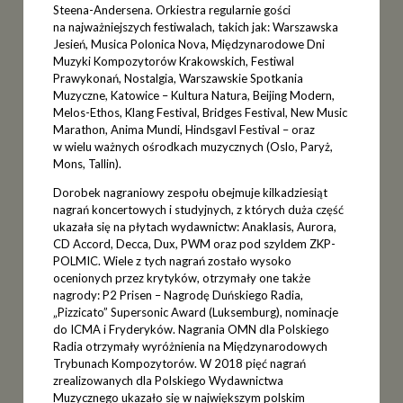
Steena-Andersena. Orkiestra regularnie gości
na najważniejszych festiwalach, takich jak: Warszawska
Jesień, Musica Polonica Nova, Międzynarodowe Dni
Muzyki Kompozytorów Krakowskich, Festiwal
Prawykonań, Nostalgia, Warszawskie Spotkania
Muzyczne, Katowice – Kultura Natura, Beijing Modern,
Melos-Ethos, Klang Festival, Bridges Festival, New Music
Marathon, Anima Mundi, Hindsgavl Festival – oraz
w wielu ważnych ośrodkach muzycznych (Oslo, Paryż,
Mons, Tallin).
Dorobek nagraniowy zespołu obejmuje kilkadziesiąt
nagrań koncertowych i studyjnych, z których duża część
ukazała się na płytach wydawnictw: Anaklasis, Aurora,
CD Accord, Decca, Dux, PWM oraz pod szyldem ZKP-
POLMIC. Wiele z tych nagrań zostało wysoko
ocenionych przez krytyków, otrzymały one także
nagrody: P2 Prisen – Nagrodę Duńskiego Radia,
„Pizzicato” Supersonic Award (Luksemburg), nominacje
do ICMA i Fryderyków. Nagrania OMN dla Polskiego
Radia otrzymały wyróżnienia na Międzynarodowych
Trybunach Kompozytorów. W 2018 pięć nagrań
zrealizowanych dla Polskiego Wydawnictwa
Muzycznego ukazało się w największym polskim