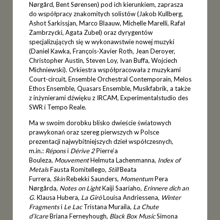
Nørgård, Bent Sørensen) pod ich kierunkiem, zaprasza
do współpracy znakomitych solistów (Jakob Kullberg,
Ashot Sarkissjan, Marco Blaauw, Michelle Marelli, Rafał
Zambrzycki, Agata Zubel) oraz dyrygentów
specjalizujących się w wykonawstwie nowej muzyki
(Daniel Kawka, François-Xavier Roth, Jean Deroyer,
Christopher Austin, Steven Loy, Ivan Buffa, Wojciech
Michniewski). Orkiestra współpracowała z muzykami
Court-circuit, Ensemble Orchestral Contemporain, Melos
Ethos Ensemble, Quasars Ensemble, Musikfabrik, a także
z inżynierami dźwięku z IRCAM, Experimentalstudio des
SWR i Tempo Reale.
Ma w swoim dorobku blisko dwieście światowych
prawykonań oraz szereg pierwszych w Polsce
prezentacji najwybitniejszych dzieł współczesnych,
m.in.:
Répons
i
Dérive 2
Pierre’a
Bouleza,
Mouvement
Helmuta Lachenmanna,
Index of
Metals
Fausta Romitellego,
Still
Beata
Furrera,
Skin
Rebekki Saunders,
Momentum
Pera
Nørgårda,
Notes on Light
Kaiji Saariaho,
Erinnere dich an
G.
Klausa Hubera,
La Girò
Louisa Andriessena,
Winter
Fragments
i
Le Lac
Tristana Muraila,
La Chute
d’Icare
Briana Ferneyhough,
Black Box Music
Simona