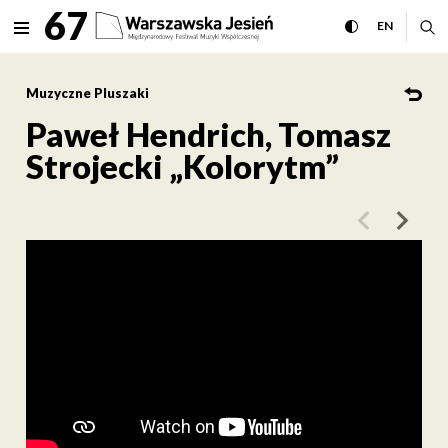
Paweł Hendrich, Tomasz Stro
67
rozwiń menu
przełącz wersj
CHANGE 
ro
EN
MENU
Muzyczne Pluszaki
Paweł Hendrich, Tomasz
Strojecki „Kolorytm”
poprzedni art
następ