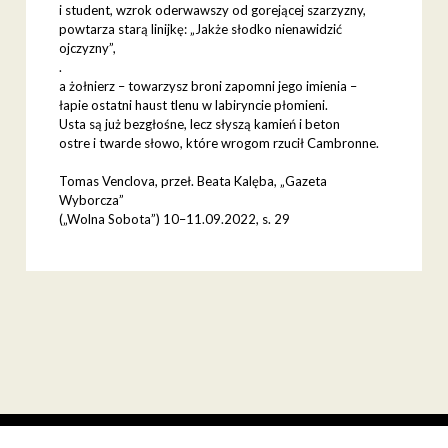
i student, wzrok oderwawszy od gorejącej szarzyzny,
powtarza starą linijkę: „Jakże słodko nienawidzić
ojczyzny”,
.
a żołnierz – towarzysz broni zapomni jego imienia –
łapie ostatni haust tlenu w labiryncie płomieni.
Usta są już bezgłośne, lecz słyszą kamień i beton
ostre i twarde słowo, które wrogom rzucił Cambronne.
Tomas Venclova, przeł. Beata Kalęba, „Gazeta
Wyborcza”
(„Wolna Sobota”) 10–11.09.2022, s. 29
facebook
youtube
instagram