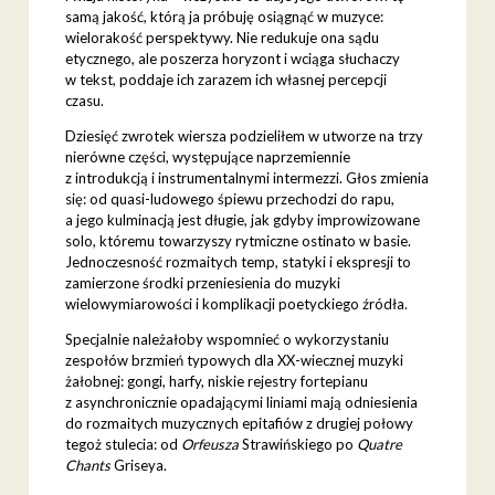
samą jakość, którą ja próbuję osiągnąć w muzyce:
wielorakość perspektywy. Nie redukuje ona sądu
etycznego, ale poszerza horyzont i wciąga słuchaczy
w tekst, poddaje ich zarazem ich własnej percepcji
czasu.
Dziesięć zwrotek wiersza podzieliłem w utworze na trzy
nierówne części, występujące naprzemiennie
z introdukcją i instrumentalnymi intermezzi. Głos zmienia
się: od quasi-ludowego śpiewu przechodzi do rapu,
a jego kulminacją jest długie, jak gdyby improwizowane
solo, któremu towarzyszy rytmiczne ostinato w basie.
Jednoczesność rozmaitych temp, statyki i ekspresji to
zamierzone środki przeniesienia do muzyki
wielowymiarowości i komplikacji poetyckiego źródła.
Specjalnie należałoby wspomnieć o wykorzystaniu
zespołów brzmień typowych dla XX-wiecznej muzyki
żałobnej: gongi, harfy, niskie rejestry fortepianu
z asynchronicznie opadającymi liniami mają odniesienia
do rozmaitych muzycznych epitafiów z drugiej połowy
tegoż stulecia: od
Orfeusza
Strawińskiego po
Quatre
Chants
Griseya.