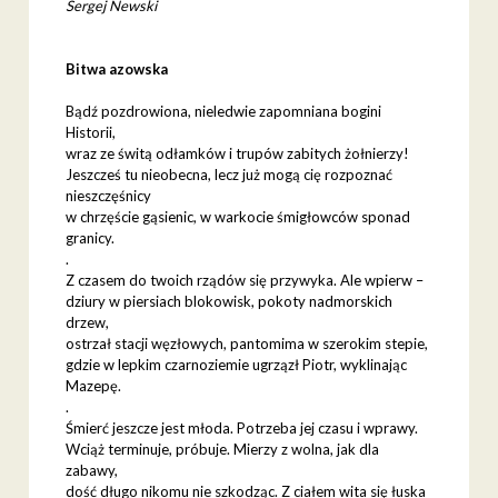
Sergej Newski
Bitwa azowska
Bądź pozdrowiona, nieledwie zapomniana bogini
Historii,
wraz ze świtą odłamków i trupów zabitych żołnierzy!
Jeszcześ tu nieobecna, lecz już mogą cię rozpoznać
nieszczęśnicy
w chrzęście gąsienic, w warkocie śmigłowców sponad
granicy.
.
Z czasem do twoich rządów się przywyka. Ale wpierw –
dziury w piersiach blokowisk, pokoty nadmorskich
drzew,
ostrzał stacji węzłowych, pantomima w szerokim stepie,
gdzie w lepkim czarnoziemie ugrzązł Piotr, wyklinając
Mazepę.
.
Śmierć jeszcze jest młoda. Potrzeba jej czasu i wprawy.
Wciąż terminuje, próbuje. Mierzy z wolna, jak dla
zabawy,
dość długo nikomu nie szkodząc. Z ciałem wita się łuska