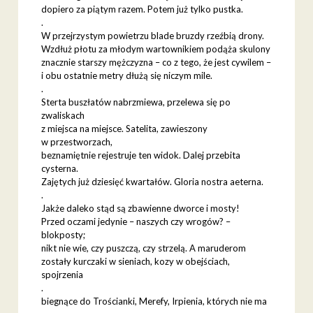
dopiero za piątym razem. Potem już tylko pustka.
.
W przejrzystym powietrzu blade bruzdy rzeźbią drony.
Wzdłuż płotu za młodym wartownikiem podąża skulony
znacznie starszy mężczyzna – co z tego, że jest cywilem –
i obu ostatnie metry dłużą się niczym mile.
.
Sterta buszłatów nabrzmiewa, przelewa się po
zwaliskach
z miejsca na miejsce. Satelita, zawieszony
w przestworzach,
beznamiętnie rejestruje ten widok. Dalej przebita
cysterna.
Zajętych już dziesięć kwartałów. Gloria nostra aeterna.
.
Jakże daleko stąd są zbawienne dworce i mosty!
Przed oczami jedynie – naszych czy wrogów? –
blokposty;
nikt nie wie, czy puszczą, czy strzelą. A maruderom
zostały kurczaki w sieniach, kozy w obejściach,
spojrzenia
.
biegnące do Trościanki, Merefy, Irpienia, których nie ma