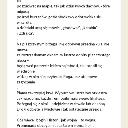
co
poszukiwać na mapie, tak jak dziurawych dachów, które
migocą
pośród burzanów, gdzie słodkawy odór wciska się
w gardła,
a dzieciaki uczą się mówić: „głodować”, „karabin”
i „zdrajca”.
.
Na piaszczystym brzegu linię odpływu przecina kula, nie
mewa,
za roztrzaskanym oknem, w lustrze odbity płat czystego
nieba –
będą weń patrzeć z lękiem najmłodsi, co urodzili się
w schronie,
widząc w nim nie przybytek Boga, lecz atomowe
zagrożenie.
.
Plama zakrzepłej krwi. Wybuchów i strzałów orkiestra.
Jak wiadomo, każde Termopile mają swego Efialtesa.
Pożegnaj się z nimi – odejdziesz w chwale lub z hańbą.
Drogi odcięte, a Medowie i tak ostatecznie przejdą.
.
Cóż więcej, bogini Historii, jak wojna – to wojna.
Promenada obcego miasta żarem słońca hojna