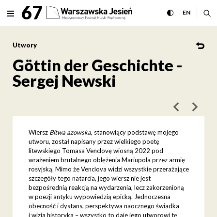
Göttin der Geschichte - Ser
67
rozwiń menu
przełącz wersj
CHANGE 
ro
EN
MENU
Utwory
Göttin der Geschichte -
Sergej Newski
poprzedni art
następ
Wiersz
Bitwa azowska
, stanowiący podstawę mojego
utworu, został napisany przez wielkiego poetę
litewskiego Tomasa Venclovę wiosną 2022 pod
wrażeniem brutalnego oblężenia Mariupola przez armię
rosyjską. Mimo że Venclova widzi wszystkie przerażające
szczegóły tego natarcia, jego wiersz nie jest
bezpośrednią reakcją na wydarzenia, lecz zakorzenioną
w poezji antyku wypowiedzią epicką. Jednoczesna
obecność i dystans, perspektywa naocznego świadka
i wizja historyka – wszystko to daje jego utworowi tę