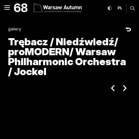
Trębacz / Niedźwiedź/ proM
68
expand menu
toggle high co
CHANGE
ex
PL
MENU
gallery
Trębacz / Niedźwiedź/
proMODERN/ Warsaw
Philharmonic Orchestra
/ Jockel
poprzedni ar
następ