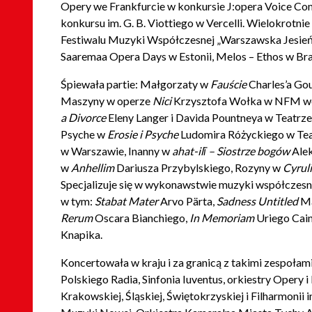
Opery we Frankfurcie w konkursie J:opera Voice Comp
konkursu im. G. B. Viottiego w Vercelli. Wielokrotn
Festiwalu Muzyki Współczesnej „Warszawska Jesień
Saaremaa Opera Days w Estonii, Melos – Ethos w Br
Śpiewała partie: Małgorzaty w
Fauście
Charles’a Go
Maszyny w operze
Nici
Krzysztofa Wołka w NFM we
a Divorce
Eleny Langer i Davida Pountneya w Teatrze
Psyche w
Erosie i Psyche
Ludomira Różyckiego w Te
w Warszawie, Inanny w
ahat-ilī – Siostrze bogów
Ale
w
Anhellim
Dariusza Przybylskiego, Rozyny w
Cyrul
Specjalizuje się w wykonawstwie muzyki współczesn
w tym:
Stabat Mater
Arvo Pärta,
Sadness Untitled
Ma
Rerum
Oscara Bianchiego,
In Memoriam
Uriego Cain
Knapika.
Koncertowała w kraju i za granicą z takimi zespoła
Polskiego Radia, Sinfonia Iuventus, orkiestry Opery i 
Krakowskiej, Śląskiej, Świętokrzyskiej i Filharmonii