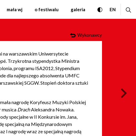
i Współczesnej Warszaw
przełącz wersję
ro
CHANGE 
mała wj
o festiwalu
galeria
EN
Wykonawcy
ni na warszawskim Uniwersytecie
pé. Trzykrotna stypendystka Ministra
olonia, programu ISA2012, Stypendium
de dla najlepszego absolwenta UMFC
arszawskiej SGGW. Stopień doktora sztuki
nas
zymała nagrodę Koryfeusz Muzyki Polskiej
r musica
Drach
Aleksandra Nowaka.
ody specjalne w II Konkursie im. Jana,
odę specjalną na Międzynarodowym
az I nagrodę wraz ze specjalną nagrodą