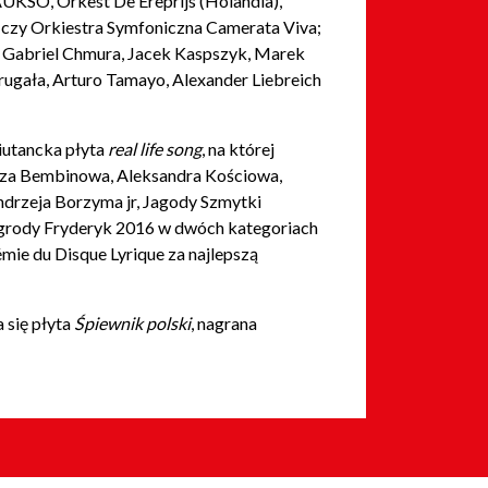
UKSO, Orkest De Ereprijs (Holandia),
 czy Orkiestra Symfoniczna Camerata Viva;
, Gabriel Chmura, Jacek Kaspszyk, Marek
ugała, Arturo Tamayo, Alexander Liebreich
iutancka płyta
real life song
, na której
łosza Bembinowa, Aleksandra Kościowa,
ndrzeja Borzyma jr, Jagody Szmytki
agrody Fryderyk 2016 w dwóch kategoriach
ie du Disque Lyrique za najlepszą
 się płyta
Śpiewnik polski
, nagrana