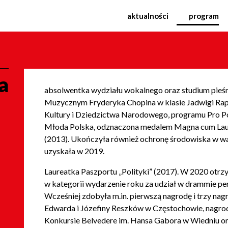
narodowy Festiwal Muzyk
aktualności
program
a
absolwentka wydziału wokalnego oraz studium pieś
Muzycznym Fryderyka Chopina w klasie Jadwigi Rap
Kultury i Dziedzictwa Narodowego, programu Pro P
Młoda Polska, odznaczona medalem Magna cum Lau
(2013). Ukończyła również ochronę środowiska w w
uzyskała w 2019.
Laureatka Paszportu „Polityki” (2017). W 2020 otr
w kategorii wydarzenie roku za udział w drammie pe
Wcześniej zdobyła m.in. pierwszą nagrodę i trzy nagr
Edwarda i Józefiny Reszków w Częstochowie, nagr
Konkursie Belvedere im. Hansa Gabora w Wiedniu or