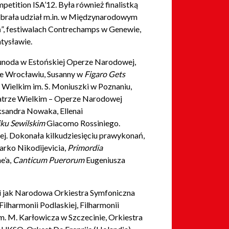
etition ISA’12. Była również finalistką
ie brała udział m.in. w Międzynarodowym
”, festiwalach Contrechamps w Genewie,
atysławie.
unoda w Estońskiej Operze Narodowej,
 Wrocławiu, Susanny w
Figaro Gets
 Wielkim im. S. Moniuszki w Poznaniu,
atrze Wielkim – Operze Narodowej
ksandra Nowaka, Ellenai
iku Sewilskim
Giacomo Rossiniego.
ej. Dokonała kilkudziesięciu prawykonań,
rko Nikodijevicia,
Primordia
e’a,
Canticum Puerorum
Eugeniusza
mi jak Narodowa Orkiestra Symfoniczna
Filharmonii Podlaskiej, Filharmonii
 im. M. Karłowicza w Szczecinie, Orkiestra