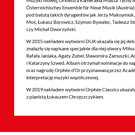
Muzyki Nowej, Orkiestra Kameralna Miasta Tychy A
Österreichisches Ensemble für Neue Musik (Austria)
pod batutą takich dyrygentów jak Jerzy Maksymiuk
Moś, Łukasz Borowicz, Szymon Bywalec, Tadeusz Str
czy Michał Dworzyński.
W 2015 nakładem wytwórni DUX ukazała się jej deb
znalazły się napisane specjalnie dla niej utwory Mi
Rafała Janiaka, Agaty Zubel, Sławomira Zamuszki, A
i Katarzyny Szwed. Album otrzymał nominacje do n
oraz nagrodę Orphée d’Or przyznawaną przez Académ
interpretację muzyki współczesnej.
W 2019 nakładem wytwórni Orphée Classics ukazała
z pianistą Łukaszem Chrzęszczykiem.