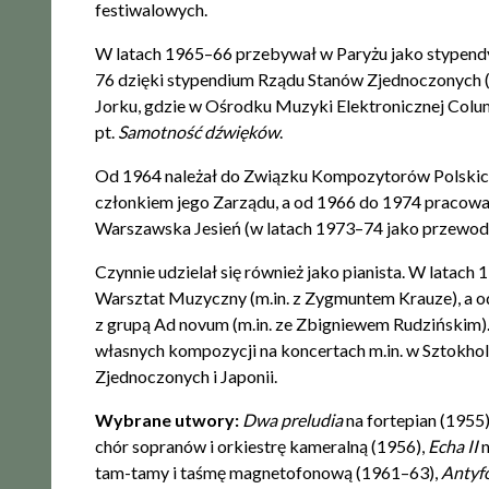
festiwalowych.
W latach 1965–66 przebywał w Paryżu jako stypendy
76 dzięki stypendium Rządu Stanów Zjednoczonych 
Jorku, gdzie w Ośrodku Muzyki Elektronicznej Colu
pt.
Samotność dźwięków
.
Od 1964 należał do Związku Kompozytorów Polskich
członkiem jego Zarządu, a od 1966 do 1974 pracowa
Warszawska Jesień (w latach 1973–74 jako przewod
Czynnie udzielał się również jako pianista. W lata
Warsztat Muzyczny (m.in. z Zygmuntem Krauze), a o
z grupą Ad novum (m.in. ze Zbigniewem Rudzińskim)
własnych kompozycji na koncertach m.in. w Sztokholm
Zjednoczonych i Japonii.
Wybrane utwory:
Dwa preludia
na fortepian (1955
chór sopranów i orkiestrę kameralną (1956),
Echa II
tam-tamy i taśmę magnetofonową (1961–63),
Antyf