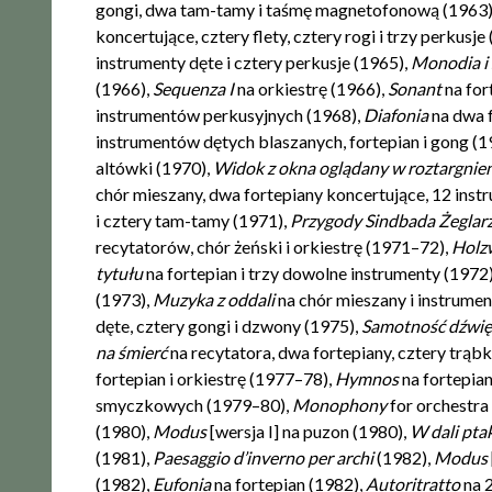
gongi, dwa tam-tamy i taśmę magnetofonową (1963)
koncertujące, cztery flety, cztery rogi i trzy perkusje
instrumenty dęte i cztery perkusje (1965),
Monodia i
(1966),
Sequenza I
na orkiestrę (1966),
Sonant
na for
instrumentów perkusyjnych (1968),
Diafonia
na dwa 
instrumentów dętych blaszanych, fortepian i gong (1
altówki (1970),
Widok z okna oglądany w roztargnie
chór mieszany, dwa fortepiany koncertujące, 12 ins
i cztery tam-tamy (1971),
Przygody Sindbada Żeglar
recytatorów, chór żeński i orkiestrę (1971–72),
Holz
tytułu
na fortepian i trzy dowolne instrumenty (1972
(1973),
Muzyka z oddali
na chór mieszany i instrumen
dęte, cztery gongi i dzwony (1975),
Samotność dźwi
na śmierć
na recytatora, dwa fortepiany, cztery trąbki
fortepian i orkiestrę (1977–78),
Hymnos
na fortepia
smyczkowych (1979–80),
Monophony
for orchestra
(1980),
Modus
[wersja I] na puzon (1980),
W dali pta
(1981),
Paesaggio d’inverno per archi
(1982),
Modus
(1982),
Eufonia
na fortepian (1982),
Autoritratto
na 