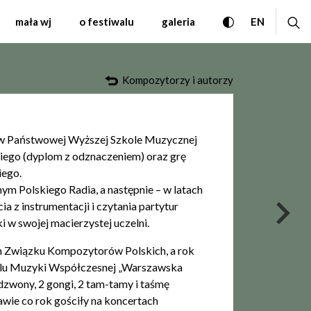
ki Współczesnej Warsza
przełącz wersję
ro
CHANGE 
mała wj
o festiwalu
galeria
EN
Kompozytorzy i autorzy
ł w Państwowej Wyższej Szkole Muzycznej
iego (dyplom z odznaczeniem) oraz grę
iego.
m Polskiego Radia, a następnie – w latach
a z instrumentacji i czytania partytur
nas
 w swojej macierzystej uczelni.
h Związku Kompozytorów Polskich, a rok
alu Muzyki Współczesnej „Warszawska
, dzwony, 2 gongi, 2 tam-tamy i taśmę
wie co rok gościły na koncertach