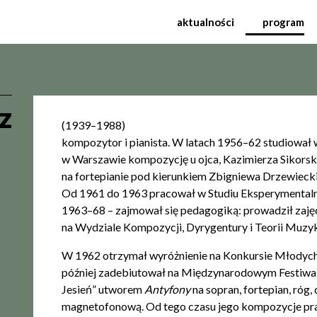
ynarodowy Festiwal Muzy
aktualności
program
z
(1939–1988)
kompozytor i pianista. W latach 1956–62 studiowa
w Warszawie kompozycję u ojca, Kazimierza Sikorsk
na fortepianie pod kierunkiem Zbigniewa Drzewieck
Od 1961 do 1963 pracował w Studiu Eksperymentalny
1963–68 – zajmował się pedagogiką: prowadził zajęci
na Wydziale Kompozycji, Dyrygentury i Teorii Muzyki
W 1962 otrzymał wyróżnienie na Konkursie Młodyc
później zadebiutował na Międzynarodowym Festiw
Jesień” utworem
Antyfony
na sopran, fortepian, róg
magnetofonową. Od tego czasu jego kompozycje pra