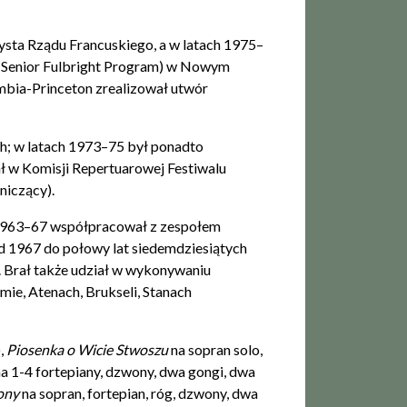
sta Rządu Francuskiego, a w latach 1975–
(Senior Fulbright Program) w Nowym
mbia-Princeton zrealizował utwór
; w latach 1973–75 był ponadto
ł w Komisji Repertuarowej Festiwalu
niczący).
ch 1963–67 współpracował z zespołem
d 1967 do połowy lat siedemdziesiątych
. Brał także udział w wykonywaniu
ie, Atenach, Brukseli, Stanach
),
Piosenka o Wicie Stwoszu
na sopran solo,
na 1-4 fortepiany, dzwony, dwa gongi, dwa
ony
na sopran, fortepian, róg, dzwony, dwa