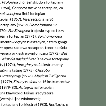
,
Prologi
na chór żeński, dwa fortepiany
 (1964),
Concerto breve
na fortepian, 24
 sekwencja
na flet i fortepian
tepian (1967),
Inter­sections
na 36
fortepiany (1969),
Homofonia
na 12
970),
For Strings
na troje skrzypiec i trzy
niu
na fortepian (1971),
Vox humana
na
trumentów dętych blaszanych, cztery gongi
za
, opera radiowa na sopran, tenor, sześciu
wege
na orkiestrę symfoniczną (1972),
Bez
),
Muzyka nasłuchiwania
na dwa fortepiany
ty (1974),
Inne głosy
na 24 instrumenty
ęków
na taśmę (1975),
Choroba
 i cztery rogi (1976),
Music in Twilight
na
n (1979),
Struny w zie­mi
na 15 instrumentów
 (1979–80),
Autograf
na fortepian
k
na klawikord, taśmę i recytatora
[wersja II] na wiolonczelę
2 fortepiany i orkiestrę (1983),
Recitativo e