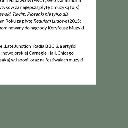
j Unii Nadawców (EBU) „Svetozar Stracina”
tyków za najlepszą płytę z muzyką folk)
awski, Tuwim. Piosenki nie tylko dla
am Roku za płytę
Requiem Ludowe
(2015;
ż nominowany do nagrody Koryfeusz Muzyki
„Late Junction” Radia BBC 3, a artyści
 nowojorskiej Carnegie Hall, Chicago
Osaka) w Japonii oraz na festiwalach muzyki