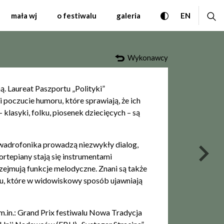
 Współczesnej Warsza
przełącz wersję
ro
CHANGE 
mała wj
o festiwalu
galeria
EN
Wykonawcy
. Laureat Paszportu „Polityki”
 poczucie humoru, które sprawiają, że ich
klasyki, folku, piosenek dziecięcych – są
wadrofonika prowadzą niezwykły dialog,
nas
ortepiany stają się instrumentami
zejmują funkcje melodyczne. Znani są także
, które w widowiskowy sposób ujawniają
m.in.: Grand Prix festiwalu Nowa Tradycja