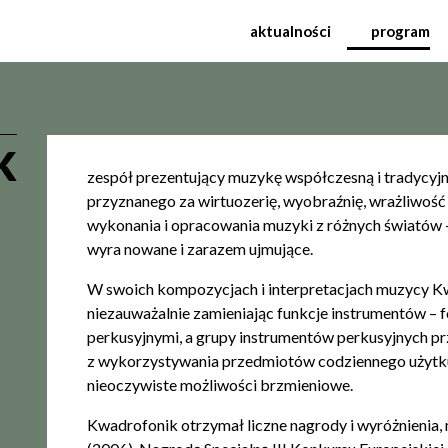
odowy Festiwal Muzyki
aktualności
program
K
zespół prezentujący muzykę współczesną i tradycyjną
przyznanego za wirtuozerię, wyobraźnię, wrażliwość i
wykonania i opracowania muzyki z różnych światów – 
wyra nowane i zarazem ujmujące.
W swoich kompozycjach i interpretacjach muzycy K
niezauważalnie zamieniając funkcje instrumentów – f
perkusyjnymi, a grupy instrumentów perkusyjnych pr
z wykorzystywania przedmiotów codziennego użytku
nieoczywiste możliwości brzmieniowe.
Kwadrofonik otrzymał liczne nagrody i wyróżnienia, 