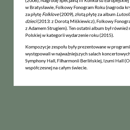
(2006), Nagrodę Specjalną III Konkursu Europejskie
w Bratysławie, Folkowy Fonogram Roku (nagroda kry
za płytę
Folklove
(2009), złotą płytę za album
Lutosł
dzieci
(2013: z Dorotą Miśkiewicz), Folkowy Fonogr
z Adamem Strugiem). Ten ostatni album był równie
Polskiej w kategorii wydarzenie roku (2015).
Kompozycje zespołu były prezentowane w programie 
występowali w najważniejszych salach koncertowych:
Symphony Hall, Filharmonii Berlińskiej, Izumi Hall (
współczesnej na całym świecie.