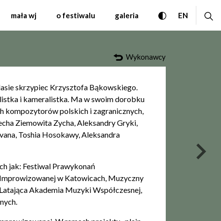
zyki Współczesnej Wars
przełącz wersję
ro
CHANGE 
mała wj
o festiwalu
galeria
EN
Wykonawcy
asie skrzypiec Krzysztofa Bąkowskiego.
listka i kameralistka. Ma w swoim dorobku
ch kompozytorów polskich i zagranicznych,
iecha Ziemowita Zycha, Aleksandry Gryki,
Cavana, Toshia Hosokawy, Aleksandra
nas
ch jak: Festiwal Prawykonań
i Improwizowanej w Katowicach, Muzyczny
, Latająca Akademia Muzyki Współczesnej,
nnych.