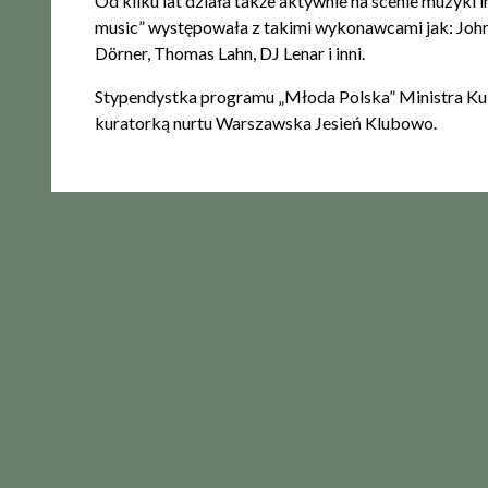
Od kilku lat działa także aktywnie na scenie muzyki
music” występowała z takimi wykonawcami jak: John 
Dörner, Thomas Lahn, DJ Lenar i inni.
Stypendystka programu „Młoda Polska” Ministra Kul
kuratorką nurtu Warszawska Jesień Klubowo.