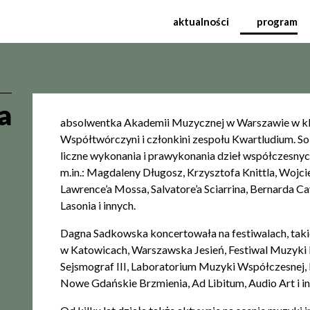
ynarodowy Festiwal Mu
aktualności
program
a
absolwentka Akademii Muzycznej w Warszawie w kl
Współtwórczyni i członkini zespołu Kwartludium. So
liczne wykonania i prawykonania dzieł współczesny
m.in.: Magdaleny Długosz, Krzysztofa Knittla, Wojc
Lawrence’a Mossa, Salvatore’a Sciarrina, Bernarda 
Lasonia i innych.
Dagna Sadkowska koncertowała na festiwalach, taki
w Katowicach, Warszawska Jesień, Festiwal Muzyk
Sejsmograf III, Laboratorium Muzyki Współczesnej
Nowe Gdańskie Brzmienia, Ad Libitum, Audio Art i i