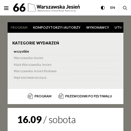
Program Międzynarodowy Fes
66
rozwiń menu
przełącz wersj
CHANGE 
ro
EN
MENU
PROGRAM
KOMPOZYTORZY I AUTORZY
WYKONAWCY
UTWORY
KATEGORIE WYDARZEŃ
wszystkie
Warszawska Jesień
Mała Warszawska Jesień
Warszawska Jesień Klubowo
Impreza towarzysząca
PROGRAM
PRZEWODNIK PO FESTIWALU
16.09
/
sobota