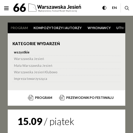
Program Międzynarodowy Fes
66
rozwiń menu
przełącz wersj
CHANGE 
ro
EN
MENU
PROGRAM
KOMPOZYTORZY I AUTORZY
WYKONAWCY
UTWORY
KATEGORIE WYDARZEŃ
wszystkie
Warszawska Jesień
Mała Warszawska Jesień
Warszawska Jesień Klubowo
Impreza towarzysząca
PROGRAM
PRZEWODNIK PO FESTIWALU
15.09
/
piątek