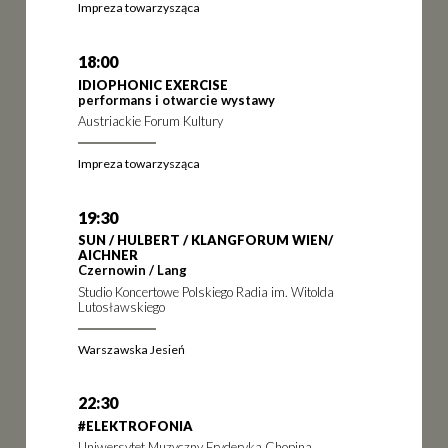
Impreza towarzysząca
18:00
IDIOPHONIC EXERCISE
performans i otwarcie wystawy
Austriackie Forum Kultury
Impreza towarzysząca
19:30
SUN / HULBERT / KLANGFORUM WIEN/
AICHNER
Czernowin / Lang
Studio Koncertowe Polskiego Radia im. Witolda
Lutosławskiego
Warszawska Jesień
22:30
#ELEKTROFONIA
Uniwersytet Muzyczny Fryderyka Chopina