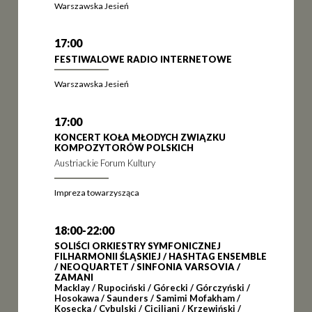
Warszawska Jesień
17:00
FESTIWALOWE RADIO INTERNETOWE
Warszawska Jesień
17:00
KONCERT KOŁA MŁODYCH ZWIĄZKU
KOMPOZYTORÓW POLSKICH
Austriackie Forum Kultury
Impreza towarzysząca
18:00-22:00
SOLIŚCI ORKIESTRY SYMFONICZNEJ
FILHARMONII ŚLĄSKIEJ / HASHTAG ENSEMBLE
/ NEOQUARTET / SINFONIA VARSOVIA /
ZAMANI
Macklay / Rupociński / Górecki / Górczyński /
Hosokawa / Saunders / Samimi Mofakham /
Kosecka / Cybulski / Ciciliani / Krzewiński /