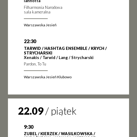
Iannotta
Filharmonia Narodowa
sala kameralna
Warszawska Jesień
22:30
TARWID / HASHTAG ENSEMBLE / KRYCH /
STRYCHARSKI
Xenakis / Tarwid / Lang / Strycharski
Pardon, To Tu
Warszawska Jesień Klubowo
22.09
/
piątek
9:30
ZUBEL / KIERZEK / WASILKOWSKA /