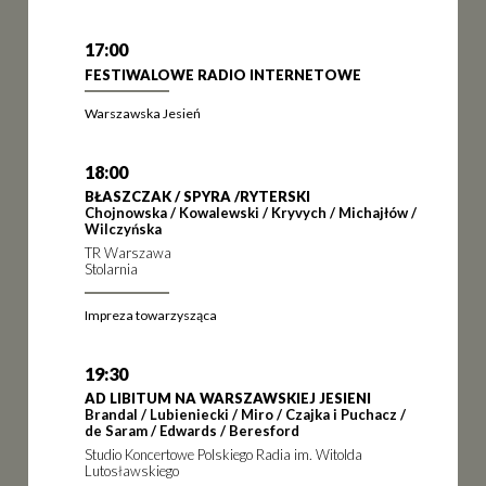
17:00
FESTIWALOWE RADIO INTERNETOWE
Warszawska Jesień
18:00
BŁASZCZAK / SPYRA /RYTERSKI
Chojnowska / Kowalewski / Kryvych / Michajłów /
Wilczyńska
TR Warszawa
Stolarnia
Impreza towarzysząca
19:30
AD LIBITUM NA WARSZAWSKIEJ JESIENI
Brandal / Lubieniecki / Miro / Czajka i Puchacz /
de Saram / Edwards / Beresford
Studio Koncertowe Polskiego Radia im. Witolda
Lutosławskiego