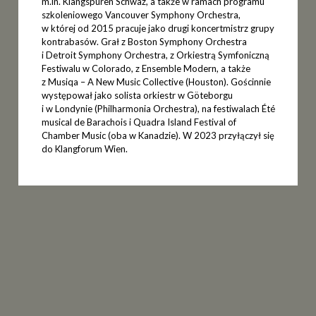
m.in. Klangspuren Schwaz, a także w ramach programu
szkoleniowego Vancouver Symphony Orchestra,
w której od 2015 pracuje jako drugi koncertmistrz grupy
kontrabasów. Grał z Boston Symphony Orchestra
i Detroit Symphony Orchestra, z Orkiestrą Symfoniczną
Festiwalu w Colorado, z Ensemble Modern, a także
z Musiqa – A New Music Collective (Houston). Gościnnie
występował jako solista orkiestr w Göteborgu
i w Londynie (Philharmonia Orchestra), na festiwalach Été
musical de Barachois i Quadra Island Festival of
Chamber Music (oba w Kanadzie). W 2023 przyłączył się
do Klangforum Wien.