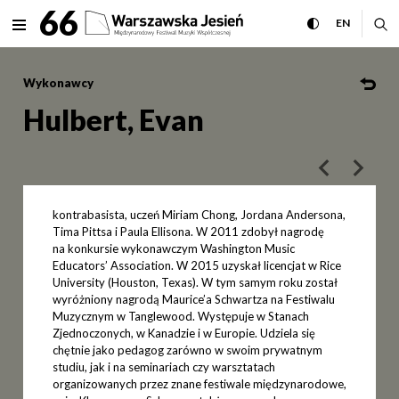
Hulbert, Evan Międzynarodow
66
rozwiń menu
przełącz wersj
CHANGE 
ro
EN
MENU
Wykonawcy
Hulbert, Evan
poprzedni art
następ
kontrabasista, uczeń Miriam Chong, Jordana Andersona,
Tima Pittsa i Paula Ellisona. W 2011 zdobył nagrodę
na konkursie wykonawczym Washington Music
Educators’ Association. W 2015 uzyskał licencjat w Rice
University (Houston, Texas). W tym samym roku został
wyróżniony nagrodą Maurice’a Schwartza na Festiwalu
Muzycznym w Tanglewood. Występuje w Stanach
Zjednoczonych, w Kanadzie i w Europie. Udziela się
chętnie jako pedagog zarówno w swoim prywatnym
studiu, jak i na seminariach czy warsztatach
organizowanych przez znane festiwale międzynarodowe,