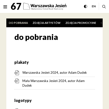
do pobrania Międzynarodowy 
67
rozwiń menu
przełącz wersj
CHANGE 
ro
EN
MENU
DO POBRANIA
ZDJĘCIA ARTYSTÓW
ZDJĘCIA PROMOCYJNE
GŁOS
do pobrania
plakaty
Warszawska Jesień 2024, autor Adam Dudek
Mała Warszawska Jesień 2024, autor Adam
Dudek
logotypy