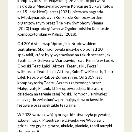
kompozytorskich. Najważniejsze z nich to: pierwsza
nagroda w Międzynarodowym Konkursie 15 kwartetów
na 15-lecie NeoQuartet (2021), pierwsza nagroda
w Międzynarodowym Konkursie Kompozytorskim
organizowanym przez The New Symphony Vienna
(2020) i nagroda główna w Ogólnopolskim Konkursie
Kompozytorskim w Kaliszu (2018).
Od 2016 stale współpracuje ze środowiskiem
teatralnym. Skomponowała muzykę do ponad 20
spektakli, które były wystawiane na takich scenach jak:
Teatr Lalek Guliwer w Warszawie, Teatr Pinokio w Łodzi,
Opolski Teatr Lalki i Aktora, Teatr Lalki „Tęcza”
w Słupsku, Teatr Lalki i Aktora „Kubuś” w Kielcach, Teatr
Lalek Rabcio w Rabce-Zdroju i inne. Od 2019 jest
kompozytorką Teatru Aczemu założonego przez
Małgorzatę Pilczuk, który upowszechnia literaturę
dziecięcą na terenie całej Polski. Komponuje również
muzykę do zwiastunów promujących wrocławskie
festiwale oraz spektakle teatralne.
W 2023 wraz z dwójką przyjaciół otworzyła prywatną
szkołę muzyki Przestrzenie Dźwięku we Wrocławiu,
gdzie uczy gry na gitarze, ukulele, pianinie, teorii muzyki
i kompozycji.