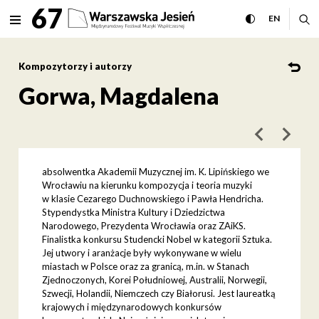
Gorwa, Magdalena Międzynar
67
rozwiń menu
przełącz wersj
CHANGE 
ro
EN
MENU
Kompozytorzy i autorzy
Gorwa, Magdalena
poprzedni art
następ
absolwentka Akademii Muzycznej im. K. Lipińskiego we
Wrocławiu na kierunku kompozycja i teoria muzyki
w klasie Cezarego Duchnowskiego i Pawła Hendricha.
Stypendystka Ministra Kultury i Dziedzictwa
Narodowego, Prezydenta Wrocławia oraz ZAiKS.
Finalistka konkursu Studencki Nobel w kategorii Sztuka.
Jej utwory i aranżacje były wykonywane w wielu
miastach w Polsce oraz za granicą, m.in. w Stanach
Zjednoczonych, Korei Południowej, Australii, Norwegii,
Szwecji, Holandii, Niemczech czy Białorusi. Jest laureatką
krajowych i międzynarodowych konkursów