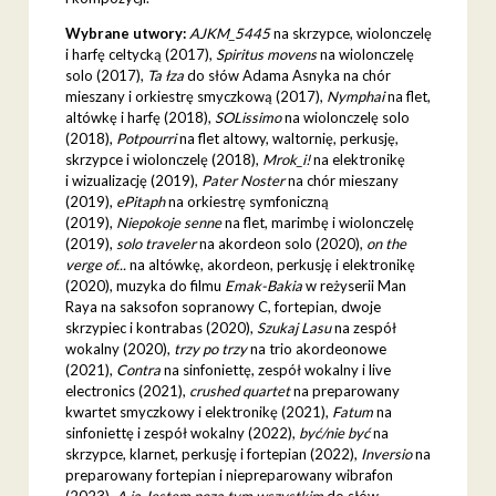
Wybrane utwory:
AJKM_5445
na skrzypce, wiolonczelę
i harfę celtycką (2017),
Spiritus movens
na wiolonczelę
solo (2017),
Ta łza
do słów Adama Asnyka na chór
mieszany i orkiestrę smyczkową (2017),
Nymphai
na flet,
altówkę i harfę (2018),
SOLissimo
na wiolonczelę solo
(2018),
Potpourri
na flet altowy, waltornię, perkusję,
skrzypce i wiolonczelę (2018),
Mrok_i!
na elektronikę
i wizualizację (2019),
Pater Noster
na chór mieszany
(2019),
ePitaph
na orkiestrę symfoniczną
(2019),
Niepokoje senne
na flet, marimbę i wiolonczelę
(2019),
solo traveler
na akordeon solo (2020),
on the
verge of...
na altówkę, akordeon, perkusję i elektronikę
(2020), muzyka do filmu
Emak-Bakia
w reżyserii Man
Raya na saksofon sopranowy C, fortepian, dwoje
skrzypiec i kontrabas (2020),
Szukaj Lasu
na zespół
wokalny (2020),
trzy po trzy
na trio akordeonowe
(2021),
Contra
na sinfoniettę, zespół wokalny i live
electronics (2021),
crushed quartet
na preparowany
kwartet smyczkowy i elektronikę (2021),
Fatum
na
sinfoniettę i zespół wokalny (2022),
być/nie być
na
skrzypce, klarnet, perkusję i fortepian (2022),
Inversio
na
preparowany fortepian i niepreparowany wibrafon