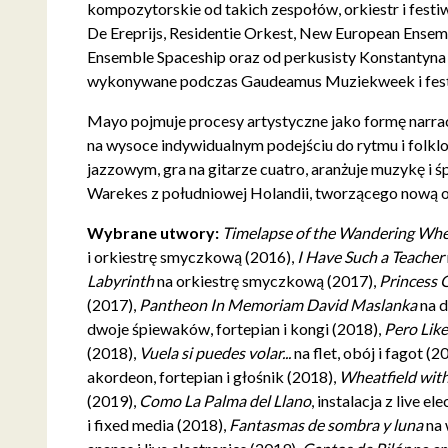
kompozytorskie od takich zespołów, orkiestr i festiw
De Ereprijs, Residentie Orkest, New European Ensem
Ensemble Spaceship oraz od perkusisty Konstantyna
wykonywane podczas Gaudeamus Muziekweek i festi
Mayo pojmuje procesy artystyczne jako formę narracj
na wysoce indywidualnym podejściu do rytmu i folklor
jazzowym, gra na gitarze cuatro, aranżuje muzykę i 
Warekes z południowej Holandii, tworzącego nową 
Wybrane utwory:
Timelapse of the Wandering Wh
i orkiestrę smyczkową (2016),
I Have Such a Teacher
Labyrinth
na orkiestrę smyczkową (2017),
Princess
(2017),
Pantheon In Memoriam David Maslanka
na 
dwoje śpiewaków, fortepian i kongi (2018),
Pero Lik
(2018),
Vuela si puedes volar...
na flet, obój i fagot (2
akordeon, fortepian i głośnik (2018),
Wheatfield wit
(2019),
Como La Palma del Llano
, instalacja z live e
i fixed media (2018),
Fantasmas de sombra y luna
na 