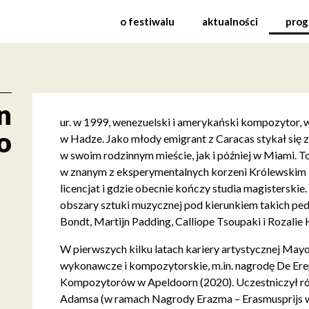
 Międzynarodowy Festiw
o festiwalu
aktualności
prog
n
ur. w 1999, wenezuelski i amerykański kompozytor,
o
w Hadze. Jako młody emigrant z Caracas stykał się
w swoim rodzinnym mieście, jak i później w Miami. To
w znanym z eksperymentalnych korzeni Królewskim
licencjat i gdzie obecnie kończy studia magisterski
obszary sztuki muzycznej pod kierunkiem takich ped
Bondt, Martijn Padding, Calliope Tsoupaki i Rozalie 
W pierwszych kilku latach kariery artystycznej Mayo
wykonawcze i kompozytorskie, m.in. nagrodę De Er
Kompozytorów w Apeldoorn (2020). Uczestniczył ró
Adamsa (w ramach Nagrody Erazma – Erasmusprijs w