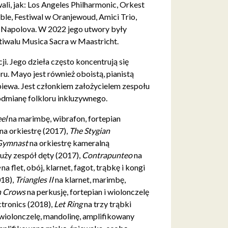
ali, jak: Los Angeles Philharmonic, Orkest
ble, Festiwal w Oranjewoud, Amici Trio,
 Napolova. W 2022 jego utwory były
walu Musica Sacra w Maastricht.
i. Jego dzieła często koncentrują się
u. Mayo jest również oboistą, pianistą
śpiewa. Jest członkiem założycielem zespołu
odmianę folkloru inkluzywnego.
eel
na marimbę, wibrafon, fortepian
na orkiestrę (2017),
The Stygian
 Gymnast
na orkiestrę kameralną
duży zespół dęty (2017),
Contrapunteo
na
e
na flet, obój, klarnet, fagot, trąbkę i kongi
018),
Triangles II
na klarnet, marimbę,
h Crows
na perkusję, fortepian i wiolonczelę
lectronics (2018),
Let Ring
na trzy trąbki
wiolonczelę, mandolinę, amplifikowany