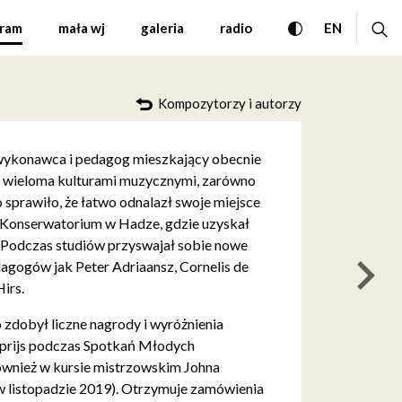
al Muzyki Współczesnej 
przełącz wersję
ro
CHANGE 
ram
mała wj
galeria
radio
EN
Kompozytorzy i autorzy
 wykonawca i pedagog mieszkający obecnie
 z wieloma kulturami muzycznymi, zarówno
 sprawiło, że łatwo odnalazł swoje miejsce
 Konserwatorium w Hadze, gdzie uzyskał
e. Podczas studiów przyswajał sobie nowe
agogów jak Peter Adriaansz, Cornelis de
nas
Hirs.
 zdobył liczne nagrody i wyróżnienia
eprijs podczas Spotkań Młodych
wnież w kursie mistrzowskim Johna
 listopadzie 2019). Otrzymuje zamówienia