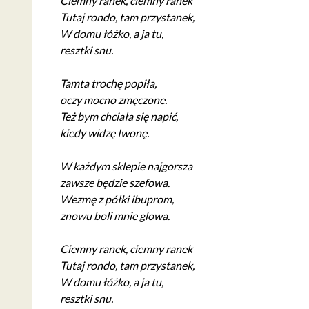
Ciemny ranek, ciemny ranek
Tutaj rondo, tam przystanek,
W domu łóżko, a ja tu,
resztki snu.
Tamta trochę popiła,
oczy mocno zmęczone.
Też bym chciała się napić,
kiedy widzę Iwonę.
W każdym sklepie najgorsza
zawsze będzie szefowa.
Wezmę z półki ibuprom,
znowu boli mnie glowa.
Ciemny ranek, ciemny ranek
Tutaj rondo, tam przystanek,
W domu łóżko, a ja tu,
resztki snu.