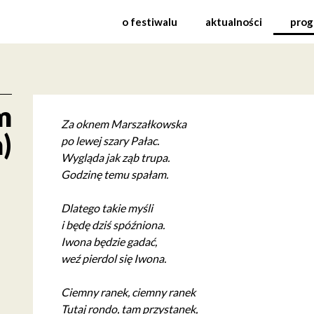
kowska) Międzynarodowy
o festiwalu
aktualności
prog
m
Za oknem Marszałkowska
)
po lewej szary Pałac.
Wygląda jak ząb trupa.
Godzinę temu spałam.
Dlatego takie myśli
i będę dziś spóźniona.
Iwona będzie gadać,
weź pierdol się Iwona.
Ciemny ranek, ciemny ranek
Tutaj rondo, tam przystanek,