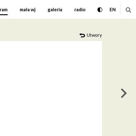
 Festiwal Muzyki Współ
przełącz wersję
ro
CHANGE 
ram
mała wj
galeria
radio
EN
Utwory
nas