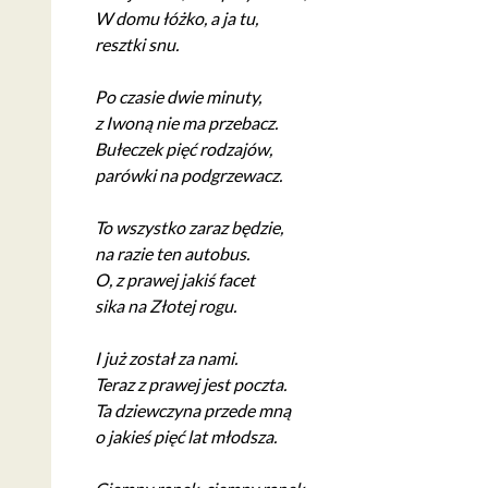
W domu łóżko, a ja tu,
resztki snu.
Po czasie dwie minuty,
z Iwoną nie ma przebacz.
Bułeczek pięć rodzajów,
parówki na podgrzewacz.
To wszystko zaraz będzie,
na razie ten autobus.
O, z prawej jakiś facet
sika na Złotej rogu.
I już został za nami.
Teraz z prawej jest poczta.
Ta dziewczyna przede mną
o jakieś pięć lat młodsza.