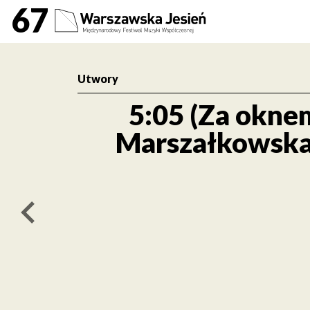
5:05 (Za oknem Marszał
67
Utwory
5:05 (Za okne
Marszałkowska
poprzedni artykuł / previous article