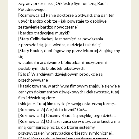
zagrany przez naszą Orkiestrę Symfoniczną Radia
Południowego...
[Rozmówca 1:] Panie doktorze Gottwald, zna pan ten
utwór bardzo dobrze – jak powstaje to osobliwe
zestawienie bardzo nowoczesnej
i bardzo tradycyjnej muzyki?
[Stary Celibidache:] Jest pamięć, są powiązania
z przeszłością, jest wiedza, nadzieja i tak dalej.
[Stary Boulez, dubbingowany przez lektora:] Znajdujemy
się
w stuletnim archiwum z bibliotekami muzycznymi
podobnymi do bibliotek tekstowych.
[Głos:] W archiwum dźwiękowym produkcje są
przechowywane
i katalogowane, w archiwum filmowym znajduje się wiele
cennych dokumentów dźwiękowych i ciekawostek, tutaj
film i dźwięk są cięte
i sklejane. Tutaj film uzyskuje swoją ostateczną formę...
[Rozmówca 2:] Ale jak to brzmi? Cóż...
[Rozmówca 1:] Chcemy zbadać specyfikę tego dzieła...
[Rozmówca 2:] Od razu rzuca się w oczy, że orkiestra ma
inną konfigurację niż ta, do której jesteśmy
przyzwyczajeni w przypadku orkiestry symfonicznej...