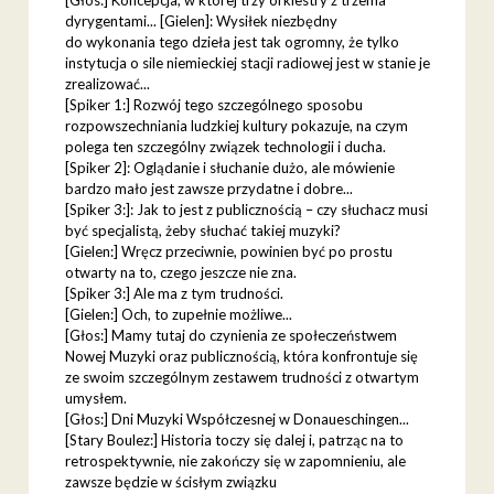
[Głos:] Koncepcja, w której trzy orkiestry z trzema
dyrygentami... [Gielen]: Wysiłek niezbędny
do wykonania tego dzieła jest tak ogromny, że tylko
instytucja o sile niemieckiej stacji radiowej jest w stanie je
zrealizować...
[Spiker 1:] Rozwój tego szczególnego sposobu
rozpowszechniania ludzkiej kultury pokazuje, na czym
polega ten szczególny związek technologii i ducha.
[Spiker 2]: Oglądanie i słuchanie dużo, ale mówienie
bardzo mało jest zawsze przydatne i dobre...
[Spiker 3:]: Jak to jest z publicznością – czy słuchacz musi
być specjalistą, żeby słuchać takiej muzyki?
[Gielen:] Wręcz przeciwnie, powinien być po prostu
otwarty na to, czego jeszcze nie zna.
[Spiker 3:] Ale ma z tym trudności.
[Gielen:] Och, to zupełnie możliwe...
[Głos:] Mamy tutaj do czynienia ze społeczeństwem
Nowej Muzyki oraz publicznością, która konfrontuje się
ze swoim szczególnym zestawem trudności z otwartym
umysłem.
[Głos:] Dni Muzyki Współczesnej w Donaueschingen...
[Stary Boulez:] Historia toczy się dalej i, patrząc na to
retrospektywnie, nie zakończy się w zapomnieniu, ale
zawsze będzie w ścisłym związku