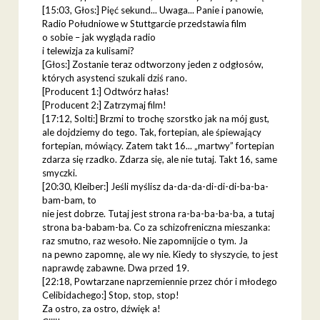
[15:03, Głos:] Pięć sekund... Uwaga... Panie i panowie,
Radio Południowe w Stuttgarcie przedstawia film
o sobie – jak wygląda radio
i telewizja za kulisami?
[Głos:] Zostanie teraz odtworzony jeden z odgłosów,
których asystenci szukali dziś rano.
[Producent 1:] Odtwórz hałas!
[Producent 2:] Zatrzymaj film!
[17:12, Solti:] Brzmi to trochę szorstko jak na mój gust,
ale dojdziemy do tego. Tak, fortepian, ale śpiewający
fortepian, mówiący. Zatem takt 16... „martwy” fortepian
zdarza się rzadko. Zdarza się, ale nie tutaj. Takt 16, same
smyczki.
[20:30, Kleiber:] Jeśli myślisz da-da-da-di-di-di-ba-ba-
bam-bam, to
nie jest dobrze. Tutaj jest strona ra-ba-ba-ba-ba, a tutaj
strona ba-babam-ba. Co za schizofreniczna mieszanka:
raz smutno, raz wesoło. Nie zapomnijcie o tym. Ja
na pewno zapomnę, ale wy nie. Kiedy to słyszycie, to jest
naprawdę zabawne. Dwa przed 19.
[22:18, Powtarzane naprzemiennie przez chór i młodego
Celibidachego:] Stop, stop, stop!
Za ostro, za ostro, dźwięk a!