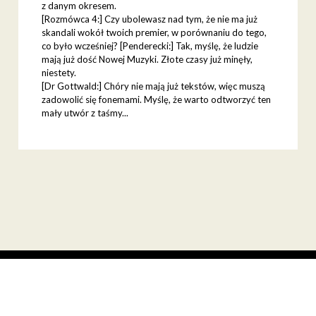
z danym okresem.
[Rozmówca 4:] Czy ubolewasz nad tym, że nie ma już
skandali wokół twoich premier, w porównaniu do tego,
co było wcześniej? [Penderecki:] Tak, myślę, że ludzie
mają już dość Nowej Muzyki. Złote czasy już minęły,
niestety.
[Dr Gottwald:] Chóry nie mają już tekstów, więc muszą
zadowolić się fonemami. Myślę, że warto odtworzyć ten
mały utwór z taśmy...
facebook
youtube
instagram
© 2026
Warszawska Jesień
Realizacja:
Rytm.Digital