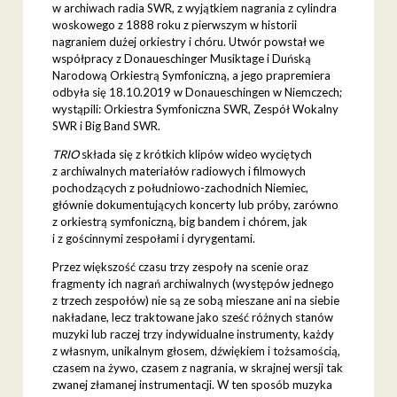
w archiwach radia SWR, z wyjątkiem nagrania z cylindra
woskowego z 1888 roku z pierwszym w historii
nagraniem dużej orkiestry i chóru. Utwór powstał we
współpracy z Donaueschinger Musiktage i Duńską
Narodową Orkiestrą Symfoniczną, a jego prapremiera
odbyła się 18.10.2019 w Donaueschingen w Niemczech;
wystąpili: Orkiestra Symfoniczna SWR, Zespół Wokalny
SWR i Big Band SWR.
TRIO
składa się z krótkich klipów wideo wyciętych
z archiwalnych materiałów radiowych i filmowych
pochodzących z południowo-zachodnich Niemiec,
głównie dokumentujących koncerty lub próby, zarówno
z orkiestrą symfoniczną, big bandem i chórem, jak
i z gościnnymi zespołami i dyrygentami.
Przez większość czasu trzy zespoły na scenie oraz
fragmenty ich nagrań archiwalnych (występów jednego
z trzech zespołów) nie są ze sobą mieszane ani na siebie
nakładane, lecz traktowane jako sześć różnych stanów
muzyki lub raczej trzy indywidualne instrumenty, każdy
z własnym, unikalnym głosem, dźwiękiem i tożsamością,
czasem na żywo, czasem z nagrania, w skrajnej wersji tak
zwanej złamanej instrumentacji. W ten sposób muzyka