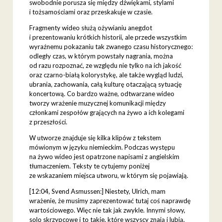
swobodnie porusza się między dźwiękami, stylami
i tożsamościami oraz przeskakuje w czasie.
Fragmenty wideo służą ożywianiu anegdot
i prezentowaniu krótkich historii, ale przede wszystkim
wyraźnemu pokazaniu tak zwanego czasu historycznego:
odległy czas, w którym powstały nagrania, można
od razu rozpoznać, ze względu nie tylko na ich jakość
oraz czarno-białą kolorystykę, ale także wygląd ludzi,
ubrania, zachowania, całą kulturę otaczającą sytuację
koncertową. Co bardzo ważne, odtwarzane wideo
tworzy wrażenie muzycznej komunikacji między
członkami zespołów grających na żywo a ich kolegami
z przeszłości.
W utworze znajduje się kilka klipów z tekstem
mówionym w języku niemieckim. Podczas występu
na żywo wideo jest opatrzone napisami z angielskim
tłumaczeniem. Teksty te cytujemy poniżej
ze wskazaniem miejsca utworu, w którym się pojawiają.
[12:04, Svend Asmussen:] Niestety, Ulrich, mam
wrażenie, że musimy zaprezentować tutaj coś naprawdę
wartościowego. Więc nie tak jak zwykle. Innymi słowy,
solo skrzypcowe i to takie, które wszyscy znają i lubią.