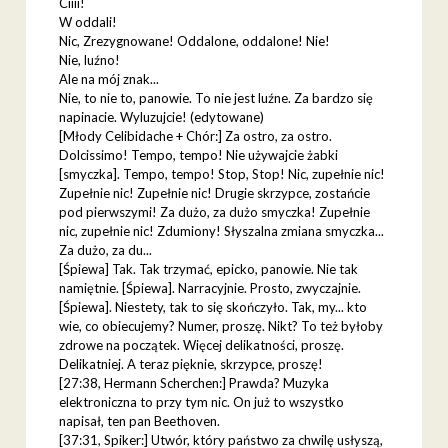
Ciiii!
W oddali!
Nic, Zrezygnowane! Oddalone, oddalone! Nie!
Nie, luźno!
Ale na mój znak...
Nie, to nie to, panowie. To nie jest luźne. Za bardzo się
napinacie. Wyluzujcie! (edytowane)
[Młody Celibidache + Chór:] Za ostro, za ostro.
Dolcissimo! Tempo, tempo! Nie używajcie żabki
[smyczka]. Tempo, tempo! Stop, Stop! Nic, zupełnie nic!
Zupełnie nic! Zupełnie nic! Drugie skrzypce, zostańcie
pod pierwszymi! Za dużo, za dużo smyczka! Zupełnie
nic, zupełnie nic! Zdumiony! Słyszalna zmiana smyczka...
Za dużo, za du...
[Śpiewa] Tak. Tak trzymać, epicko, panowie. Nie tak
namiętnie. [Śpiewa]. Narracyjnie. Prosto, zwyczajnie.
[Śpiewa]. Niestety, tak to się skończyło. Tak, my... kto
wie, co obiecujemy? Numer, proszę. Nikt? To też byłoby
zdrowe na początek. Więcej delikatności, proszę.
Delikatniej. A teraz pięknie, skrzypce, proszę!
[27:38, Hermann Scherchen:] Prawda? Muzyka
elektroniczna to przy tym nic. On już to wszystko
napisał, ten pan Beethoven.
[37:31, Spiker:] Utwór, który państwo za chwilę usłyszą,