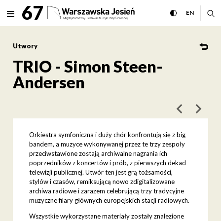
TRIO - Simon Steen-Anderse
67
rozwiń menu
przełącz wersj
CHANGE 
ro
EN
MENU
Utwory
TRIO - Simon Steen-
Andersen
poprzedni art
następ
Orkiestra symfoniczna i duży chór konfrontują się z big
bandem, a muzyce wykonywanej przez te trzy zespoły
przeciwstawione zostają archiwalne nagrania ich
poprzedników z koncertów i prób, z pierwszych dekad
telewizji publicznej. Utwór ten jest grą tożsamości,
stylów i czasów, remiksującą nowo zdigitalizowane
archiwa radiowe i zarazem celebrującą trzy tradycyjne
muzyczne filary głównych europejskich stacji radiowych.
Wszystkie wykorzystane materiały zostały znalezione