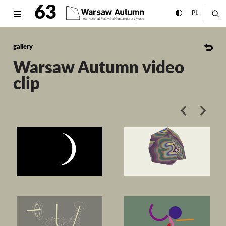
Warsaw Autumn video clip In
63
expand menu
toggle high con
CHANGE 
ex
PL
MENU
gallery
Warsaw Autumn video
clip
poprzedni art
następ