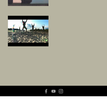
facebook
youtube
instagram
© 2026
Warsaw Autumn
Site by:
Rytm.Digital