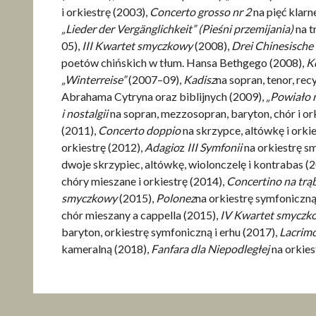
i orkiestrę (2003),
Concerto grosso nr 2
na pięć klarn
„Lieder der Vergänglichkeit” (Pieśni przemijania)
na t
05),
III Kwartet smyczkowy
(2008),
Drei Chinesische
poetów chińskich w tłum. Hansa Bethgego (2008),
Ko
„Winterreise”
(2007–09),
Kadisz
na sopran, tenor, rec
Abrahama Cytryna oraz biblijnych (2009),
„Powiało n
i nostalgii
na sopran, mezzosopran, baryton, chór i o
(2011),
Concerto doppio
na skrzypce, altówkę i orki
orkiestrę (2012),
Adagio
z
III Symfonii
na orkiestrę 
dwoje skrzypiec, altówkę, wiolonczelę i kontrabas (
chóry mieszane i orkiestrę (2014),
Concertino na trąb
smyczkowy
(2015),
Polonez
na orkiestrę symfoniczną
chór mieszany a cappella (2015),
IV Kwartet smycz
baryton, orkiestrę symfoniczną i erhu (2017),
Lacrimo
kameralną (2018),
Fanfara dla Niepodległej
na orkie