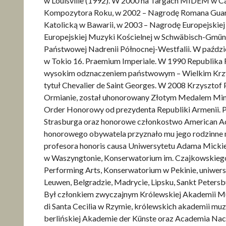
w Louisville (1992). W 2000 na Targach MIDEM w Ca
Kompozytora Roku, w 2002 – Nagrodę Romana Guar
Katolicką w Bawarii, w 2003 – Nagrodę Europejskiej
Europejskiej Muzyki Kościelnej w Schwäbisch-Gmün
Państwowej Nadrenii Północnej-Westfalii. W paździe
w Tokio 16. Praemium Imperiale. W 1990 Republika
wysokim odznaczeniem państwowym – Wielkim Krzyż
tytuł Chevalier de Saint Georges. W 2008 Krzysztof
Ormianie, został uhonorowany Złotym Medalem Minis
Order Honorowy od prezydenta Republiki Armenii.
Strasburga oraz honorowe członkostwo American Aca
honorowego obywatela przyznało mu jego rodzinne m
profesora honoris causa Uniwersytetu Adama Micki
w Waszyngtonie, Konserwatorium im. Czajkowskie
Performing Arts, Konserwatorium w Pekinie, uniwer
Leuwen, Belgradzie, Madrycie, Lipsku, Sankt Petersbu
Był członkiem zwyczajnym Królewskiej Akademii M
di Santa Cecilia w Rzymie, królewskich akademii muz
berlińskiej Akademie der Künste oraz Academia Naci