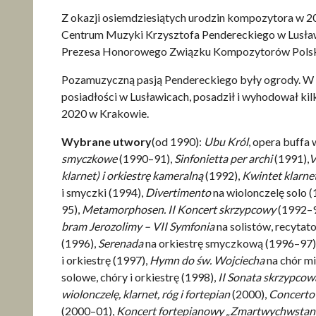
Z okazji osiemdziesiątych urodzin kompozytora w 2
Centrum Muzyki Krzysztofa Pendereckiego w Lusław
Prezesa Honorowego Związku Kompozytorów Polsk
Pozamuzyczną pasją Pendereckiego były ogrody. W a
posiadłości w Lusławicach, posadził i wyhodował ki
2020 w Krakowie.
Wybrane utwory
(od 1990):
Ubu Król
, opera buffa
smyczkowe
(1990–91),
Sinfonietta per archi
(1991),
V
klarnet) i orkiestrę kameralną
(1992),
Kwintet klarn
i smyczki (1994),
Divertimento
na wiolonczelę solo 
95),
Metamorphosen. II Koncert skrzypcowy
(1992–
bram Jerozolimy – VII Symfonia
na solistów, recytato
(1996),
Serenada
na orkiestrę smyczkową (1996–97)
i orkiestrę (1997),
Hymn do św. Wojciecha
na chór mi
solowe, chóry i orkiestrę (1998),
II Sonata skrzypco
wiolonczelę, klarnet, róg i fortepian
(2000),
Concerto
(2000–01),
Koncert fortepianowy „Zmartwychwstan