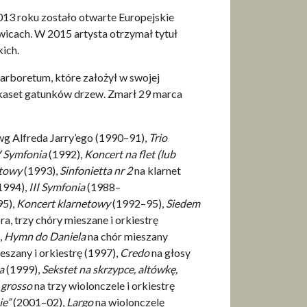
013 roku zostało otwarte Europejskie
icach. W 2015 artysta otrzymał tytuł
ich.
rboretum, które założył w swojej
lkaset gatunków drzew. Zmarł 29 marca
 wg Alfreda Jarry’ego (1990–91),
Trio
 Symfonia
(1992),
Koncert na flet (lub
etowy
(1993),
Sinfonietta nr 2
na klarnet
(1994),
III Symfonia
(1988–
95),
Koncert klarnetowy
(1992–95),
Siedem
ra, trzy chóry mieszane i orkiestrę
,
Hymn do Daniela
na chór mieszany
eszany i orkiestrę (1997),
Credo
na głosy
wa
(1999),
Sekstet na skrzypce, altówkę,
 grosso
na trzy wiolonczele i orkiestrę
ie”
(2001–02),
Largo
na wiolonczelę