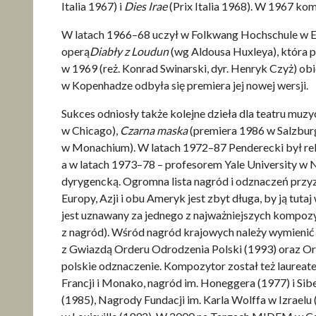
Italia 1967) i
Dies Irae
(Prix Italia 1968). W 1967 ko
W latach 1966–68 uczył w Folkwang Hochschule w E
operą
Diabły z Loudun
(wg Aldousa Huxleya), która 
w 1969 (reż. Konrad Swinarski, dyr. Henryk Czyż) o
w Kopenhadze odbyła się premiera jej nowej wersji.
Sukces odniosły także kolejne dzieła dla teatru muz
w Chicago),
Czarna maska
(premiera 1986 w Salzbur
w Monachium). W latach 1972–87 Penderecki był r
a w latach 1973–78 – profesorem Yale University w
dyrygencką. Ogromna lista nagród i odznaczeń prz
Europy, Azji i obu Ameryk jest zbyt długa, by ją tut
jest uznawany za jednego z najważniejszych kompozyt
z nagród). Wśród nagród krajowych należy wymieni
z Gwiazdą Orderu Odrodzenia Polski (1993) oraz Or
polskie odznaczenie. Kompozytor został też laurea
Francji i Monako, nagród im. Honeggera (1977) i Sibe
(1985), Nagrody Fundacji im. Karla Wolffa w Izrae