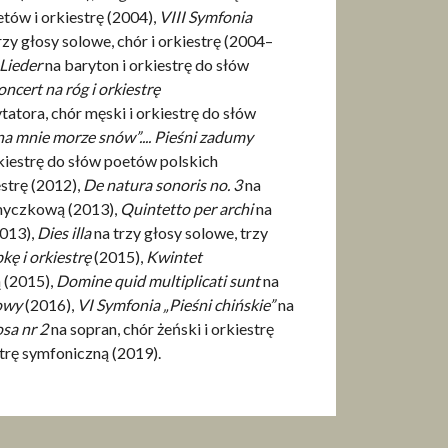
etów i orkiestrę (2004),
VIII Symfonia
rzy głosy solowe, chór i orkiestrę (2004–
 Lieder
na baryton i orkiestrę do słów
ncert na róg i orkiestrę
ytatora, chór męski i orkiestrę do słów
a mnie morze snów”.... Pieśni zadumy
rkiestrę do słów poetów polskich
estrę (2012),
De natura sonoris no. 3
na
smyczkową (2013),
Quintetto per archi
na
2013),
Dies illa
na trzy głosy solowe, trzy
kę i orkiestrę
(2015),
Kwintet
 (2015),
Domine quid multiplicati sunt
na
kowy
(2016),
VI Symfonia „Pieśni chińskie”
na
sa nr 2
na sopran, chór żeński i orkiestrę
strę symfoniczną (2019).