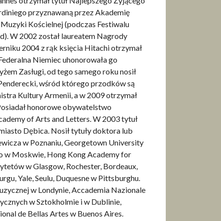
nnes otrzymał tytuł Najlepszego Żyjącego
diniego przyznawaną przez Akademię
 Muzyki Kościelnej (podczas Festiwalu
d). W 2002 został laureatem Nagrody
rniku 2004 z rąk księcia Hitachi otrzymał
 Federalna Niemiec uhonorowała go
em Zasługi, od tego samego roku nosił
 Penderecki, wśród którego przodków są
tra Kultury Armenii, a w 2009 otrzymał
 Posiadał honorowe obywatelstwo
demy of Arts and Letters. W 2003 tytuł
iasto Dębica. Nosił tytuły doktora lub
ewicza w Poznaniu, Georgetown University
go w Moskwie, Hong Kong Academy for
sytetów w Glasgow, Rochester, Bordeaux,
rgu, Yale, Seulu, Duquesne w Pittsburghu.
uzycznej w Londynie, Accademia Nazionale
ycznych w Sztokholmie i w Dublinie,
onal de Bellas Artes w Buenos Aires.