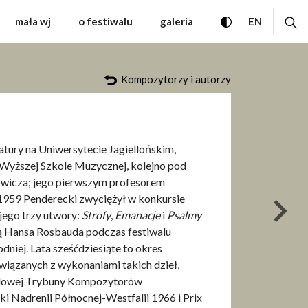
 Muzyki Współczesnej W
przełącz wersję
ro
CHANGE 
mała wj
o festiwalu
galeria
EN
Kompozytorzy i autorzy
teratury na Uniwersytecie Jagiellońskim,
Wyższej Szkole Muzycznej, kolejno pod
owicza; jego pierwszym profesorem
1959 Penderecki zwyciężył w konkursie
nas
ego trzy utwory:
Strofy
,
Emanacje
i
Psalmy
ą Hansa Rosbauda podczas festiwalu
niej. Lata sześćdziesiąte to okres
wiązanych z wykonaniami takich dzieł,
dowej Trybuny Kompozytorów
i Nadrenii Północnej-Westfalii 1966 i Prix