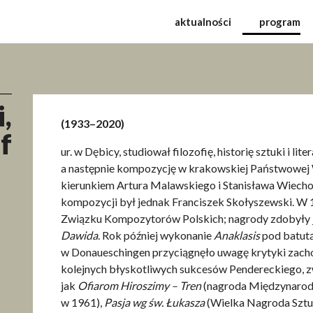
Międzynarodowy Festiwal
aktualności
program
,
(1933–2020)
f
ur. w Dębicy, studiował filozofię, historię sztuki i li
a następnie kompozycję w krakowskiej Państwowej 
kierunkiem Artura Malawskiego i Stanisława Wiech
kompozycji był jednak Franciszek Skołyszewski. W 
Związku Kompozytorów Polskich; nagrody zdobyły j
Dawida
. Rok później wykonanie
Anaklasis
pod batut
w Donaueschingen przyciągnęło uwagę krytyki zachod
kolejnych błyskotliwych sukcesów Pendereckiego, z
jak
Ofiarom Hiroszimy – Tren
(nagroda Międzynaro
w 1961),
Pasja wg św. Łukasza
(Wielka Nagroda Sztuk