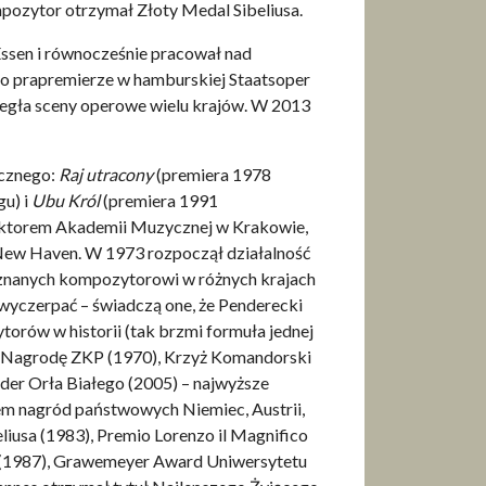
mpozytor otrzymał Złoty Medal Sibeliusa.
ssen i równocześnie pracował nad
po prapremierze w hamburskiej Staatsoper
biegła sceny operowe wielu krajów. W 2013
ycznego:
Raj utracony
(premiera 1978
gu) i
Ubu Król
(premiera 1991
ektorem Akademii Muzycznej w Krakowie,
 New Haven. W 1973 rozpoczął działalność
yznanych kompozytorowi w różnych krajach
aj wyczerpać – świadczą one, że Penderecki
orów w historii (tak brzmi formuła jednej
ć Nagrodę ZKP (1970), Krzyż Komandorski
der Orła Białego (2005) – najwyższe
tem nagród państwowych Niemiec, Austrii,
liusa (1983), Premio Lorenzo il Magnifico
lu (1987), Grawemeyer Award Uniwersytetu