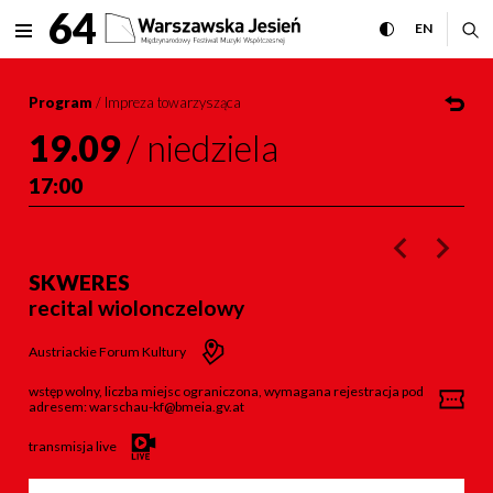
Skweres Międzynarodowy Fes
64
rozwiń menu
przełącz wersj
CHANGE 
ro
EN
MENU
Program
/
Impreza towarzysząca
19.09
/
niedziela
17:00
poprzednie w
nastę
SKWERES
recital wiolonczelowy
Austriackie Forum Kultury
wstęp wolny, liczba miejsc ograniczona, wymagana rejestracja pod
adresem: warschau-kf@bmeia.gv.at
transmisja live