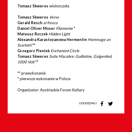
Tomasz Skweres
wiolonczela
Tomasz Skweres
Verse
Gerald Resch
al fresco
Daniel Oliver Moser
Filamente
*
Mateusz Ryczek
Hidden Light
Alexandra Karastoyanowa Hermentin
Hommage an
Scarlatti
**
Grzegorz Pieniek
Enchanted Circle
Tomasz Skweres
Suite Macabre: Guillotine, Galgenlied,
1000 Volt
**
** prawykonanie
* pierwsze wykonanie w Polsce
Organizator: Austriackie Forum Kultury
UDOSTĘPNIJ: