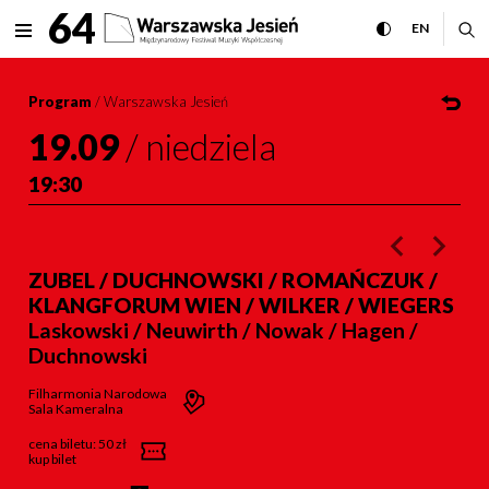
Zubel / Duchnowski / Romań
64
rozwiń menu
przełącz wersj
CHANGE 
ro
EN
MENU
Program
/
Warszawska Jesień
19.09
/
niedziela
19:30
poprzednie w
nastę
ZUBEL / DUCHNOWSKI / ROMAŃCZUK /
KLANGFORUM WIEN / WILKER / WIEGERS
Laskowski / Neuwirth / Nowak / Hagen /
Duchnowski
Filharmonia Narodowa
Sala Kameralna
cena biletu:
50 zł
kup bilet