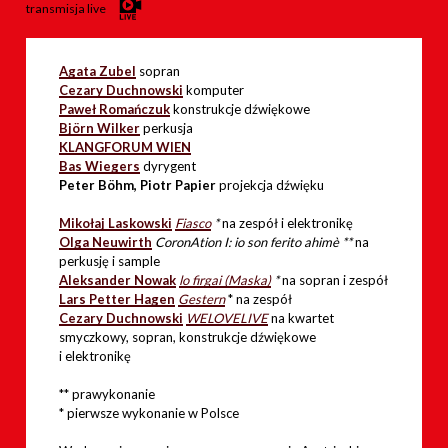
transmisja live
Agata Zubel
sopran
Cezary Duchnowski
komputer
Paweł Romańczuk
konstrukcje dźwiękowe
Björn Wilker
perkusja
KLANGFORUM WIEN
Bas Wiegers
dyrygent
Peter Böhm, Piotr Papier
projekcja dźwięku
Mikołaj Laskowski
Fiasco
*
na zespół i elektronikę
Olga Neuwirth
CoronAtion I: io son ferito ahimè **
na
perkusję i sample
Aleksander Nowak
lo firgai (Maska)
*
na sopran i zespół
Lars Petter Hagen
Gestern
* na zespół
Cezary Duchnowski
WELOVELIVE
na kwartet
smyczkowy, sopran, konstrukcje dźwiękowe
i elektronikę
** prawykonanie
* pierwsze wykonanie w Polsce