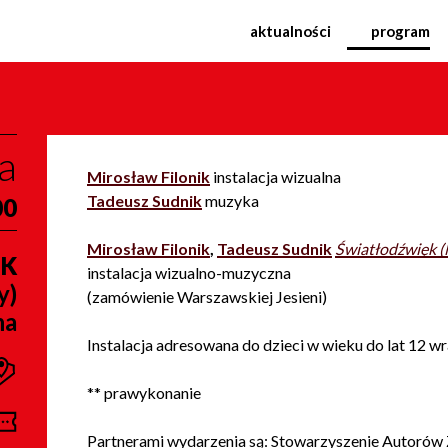
ynarodowy Festiwal Muzy
aktualności
program
a
Mirosław Filonik
instalacja wizualna
Tadeusz Sudnik
muzyka
00
Mirosław Filonik
,
Tadeusz Sudnik
Światłodźwięk 
IK
instalacja wizualno-muzyczna
y)
(zamówienie Warszawskiej Jesieni)
na
Instalacja adresowana do dzieci w wieku do lat 12 w
** prawykonanie
Partnerami wydarzenia są: Stowarzyszenie Autorów