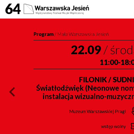
Filonik / Sudnik Międz
64
Program
/
Mała Warszawska Jesień
22.09
/
środ
11:00-18:
FILONIK / SUDN
Światłodźwięk (Neonowe non
poprzednie wydarzenie / previous event
instalacja wizualno-muzycz
Muzeum Warszawskiej Pragi
wstęp wolny