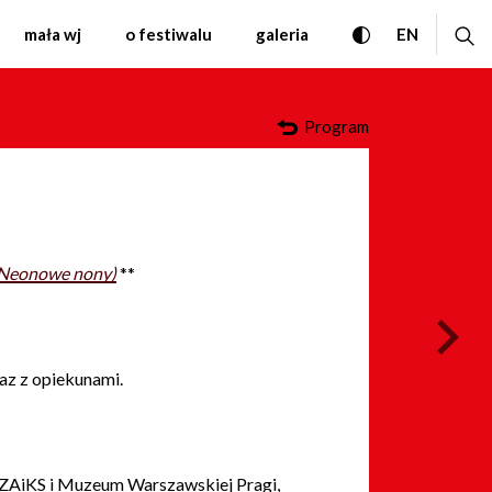
ki Współczesnej Warszaw
przełącz wersję
ro
CHANGE 
mała wj
o festiwalu
galeria
EN
Program
(Neonowe nony)
**
nas
raz z opiekunami.
 ZAiKS i Muzeum Warszawskiej Pragi,