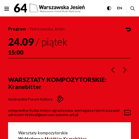
Warsztaty kompozytorskie: 
64
rozwiń menu
przełącz wersj
CHANGE 
ro
EN
MENU
Program
/
Warszawska Jesień
24.09
/
piątek
15:00
poprzednie w
nastę
WARSZTATY KOMPOZYTORSKIE:
Kranebitter
Austriackie Forum Kultury
wstęp wolny, liczba miejsc ograniczona, wymagana rejestracja pod
adresem: festival@warsaw-autumn.art.pl
Warsztaty kompozytorskie
Wykładowca:
Matthias Kranebitter