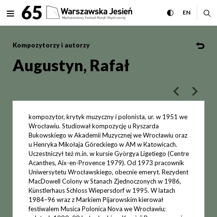
Augustyn, Rafał Międzynarod
65
rozwiń menu
przełącz wersj
CHANGE 
ro
EN
MENU
Kompozytorzy i autorzy
Augustyn, Rafał
poprzedni art
następ
kompozytor, krytyk muzyczny i polonista, ur. w 1951 we
Wrocławiu. Studiował kompozycję u Ryszarda
Bukowskiego w Akademii Muzycznej we Wrocławiu oraz
u Henryka Mikołaja Góreckiego w AM w Katowicach.
Uczestniczył też m.in. w kursie Györgya Ligetiego (Centre
Acanthes, Aix-en-Provence 1979). Od 1973 pracownik
Uniwersytetu Wrocławskiego, obecnie emeryt. Rezydent
MacDowell Colony w Stanach Zjednoczonych w 1986,
Künstlerhaus Schloss Wiepersdorf w 1995. W latach
1984–96 wraz z Markiem Pijarowskim kierował
festiwalem Musica Polonica Nova we Wrocławiu;