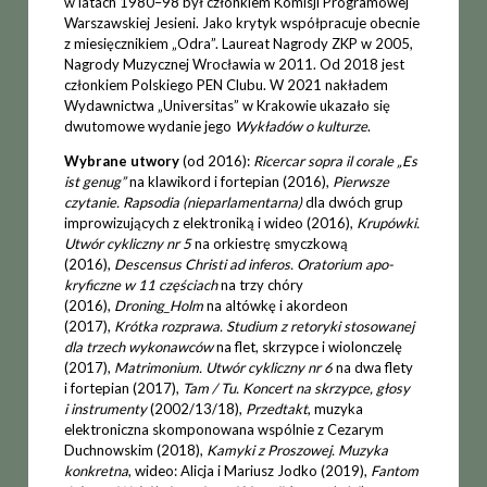
w latach 1980–98 był członkiem Komisji Programowej
Warszawskiej Jesieni. Jako krytyk współpracuje obecnie
z miesięcznikiem „Odra”. Laureat Nagrody ZKP w 2005,
Nagrody Muzycznej Wrocławia w 2011. Od 2018 jest
członkiem Polskiego PEN Clubu. W 2021 nakładem
Wydawnictwa „Universitas” w Krakowie ukazało się
dwutomowe wydanie jego
Wykła­dów o kulturze
.
Wybrane utwory
(od 2016):
Ricercar sopra il corale „Es
ist ge­nug”
na klawikord i fortepian (2016),
Pierwsze
czytanie. Rapsodia (nieparlamentarna)
dla dwóch grup
improwizujących z elektroniką i wideo (2016),
Krupówki.
Utwór cykliczny nr 5
na orkiestrę smyczkową
(2016),
Descensus Christi ad inferos. Oratorium apo­
kryficzne w 11 częściach
na trzy chóry
(2016),
Droning_Holm
na altówkę i akordeon
(2017),
Krótka rozprawa. Studium z retoryki stosowanej
dla trzech wykonawców
na flet, skrzypce i wiolonczelę
(2017),
Matrimonium. Utwór cykliczny nr 6
na dwa flety
i fortepian (2017),
Tam / Tu. Koncert na skrzypce, głosy
i instrumenty
(2002/13/18),
Przedtakt
, muzyka
elektroniczna skomponowana wspólnie z Cezarym
Duchnowskim (2018),
Kamyki z Proszowej. Muzyka
konkretna
, wideo: Alicja i Mariusz Jodko (2019),
Fantom