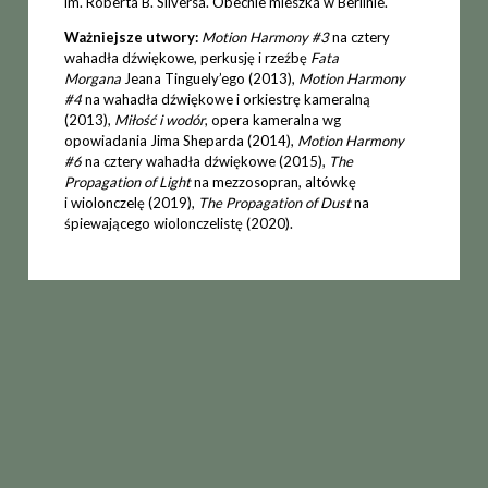
im. Roberta B. Silversa. Obecnie mieszka w Berlinie.
Ważniejsze utwory:
Motion Harmony #3
na cztery
wahadła dźwiękowe, perkusję i rzeźbę
Fata
Morgana
Jeana Tinguely’ego (2013),
Motion Harmony
#4
na wahadła dźwiękowe i orkiestrę kameralną
(2013),
Miłość i wodór
, opera kameralna wg
opowiadania Jima Sheparda (2014),
Motion Harmony
#6
na cztery wahadła dźwiękowe (2015),
The
Propagation of Light
na mezzosopran, altówkę
i wiolonczelę (2019),
The Propagation of Dust
na
śpiewającego wiolonczelistę (2020).