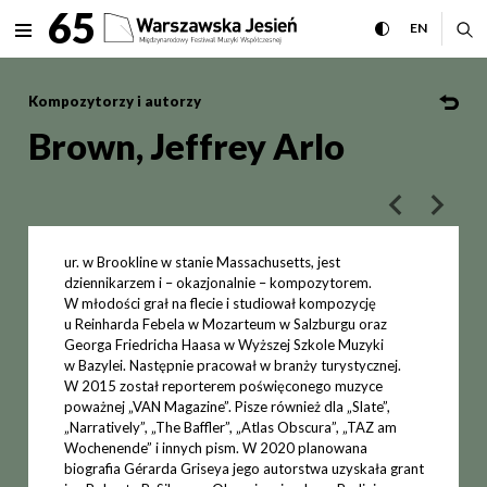
Brown, Jeffrey Arlo Międzyn
65
rozwiń menu
przełącz wersj
CHANGE 
ro
EN
MENU
Kompozytorzy i autorzy
Brown, Jeffrey Arlo
poprzedni art
następ
ur. w Brookline w stanie Massachusetts, jest
dziennikarzem i – okazjonalnie – kompozytorem.
W młodości grał na flecie i studiował kompozycję
u Reinharda Febela w Mozarteum w Salzburgu oraz
Georga Friedricha Haasa w Wyższej Szkole Muzyki
w Bazylei. Następnie pracował w branży turystycznej.
W 2015 został reporterem poświęconego muzyce
poważnej „VAN Magazine”. Pisze również dla „Slate”,
„Narratively”, „The Baffler”, „Atlas Obscura”, „TAZ am
Wochenende” i innych pism. W 2020 planowana
biografia Gérarda Griseya jego autorstwa uzyskała grant