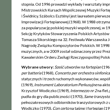
stopnia. Od 1996 prowadzi wykłady i warsztaty impr
Mistrzowskich Kursach Współczesnej Muzyki Fortep
i Świdnicy. Szábolcs Esztényi jest laureatem pierws
Improwizacji Fortepianowej (1968). W 1988 otrzy
za popularyzację polskiej muzyki współczesnej, w 1
Sekcję Krytyków Stowarzyszenia Polskich Artyst
Tomasza Sikorskiego na 32. Festiwalu Warszawska J
Nagrodę Związku Kompozytorów Polskich. W 1998 o
muzycznych, a w 2009 został odznaczony przez Pr
Kawalerskim Orderu Zasługi Rzeczypospolitej Polsk
Wybrane utwory:
Sześć utworów na fortepian
(196
per batteria
(1968),
Concerto per orchestra sinfonica
statycznych i trzech ruchomych wykonawców, wspó
(1969),
Instrument Laboratorium Perkusyjne
na akto
Krzysztof Wodiczko (1969),
Intermezzo nr 2
na flet
pudła do gry dla publiczności (1970),
Same tranzyst
pełnozakresowych odbiorników tranzystorowych z u
Wodiczko (1970),
Con­ certo
na taśmę i fortepian (1