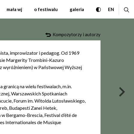
zyki Współczesnej Warsz
przełącz wersję
ro
CHANGE 
mała wj
o festiwalu
galeria
EN
Kompozytorzy i autorzy
nista, improwizator i pedagog. Od 1969
lasie Margerity Trombini-Kazuro
 z wyróżnieniem) w Państwowej Wyższej
 granicą na wielu festiwalach, m.in.
nas
cznej, Warszawskich Spotkaniach
cucie, Forum im. Witolda Lutosławskiego,
greb, Budapesti Zanei Hetek,
w Bergamo-Brescia, Festival d’été de
s Internationales de Musique