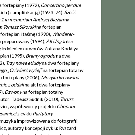
a fortepiany (1972),
Concertino per due
ich (z amplifikacją) (1973–74),
Sześć
1 in me­moriam Andrzej Bieżan
na
m Tomasz Sikorski
na fortepian
 fortepian i taśmę (1990),
Wanderer­-
an preparowany (1994),
All Ungarese
ględnieniem utworów Zoltana Kodálya
epian (1995),
Bramy ogrodu
na dwa
2),
Trzy nowe etiudy
na dwa fortepiany
iego „O ćwierć wyżej”
na fortepian totalny
a fortepiany (2006),
Muzyka kreowana
nie z oddali
na alt i dwa fortepiany
9),
Dzwony
na fortepian totalny
tor: Tadeusz Sudnik (2010),
Torus
z
avier, współtwórcy projektu
Chopout
:
epamięci
z cyklu
Partytury
 – muzyka improwizowana do fotografii
z, autorzy koncepcji cyklu: Ryszard