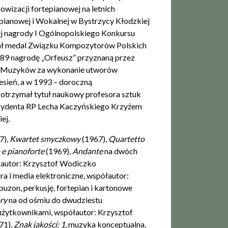
owizacji fortepianowej na letnich
ianowej i Wokalnej w Bystrzycy Kłodzkiej
zej nagrody I Ogólnopolskiego Konkursu
mał medal Związku Kompozytorów Polskich
989 nagrodę „Orfeusz” przyznaną przez
ów Muzyków za wykonanie utworów
esień, a w 1993 – doroczną
trzymał tytuł naukowy profesora sztuk
ezydenta RP Lecha Kaczyńskiego Krzyżem
iej.
7),
Kwartet smyczkowy
(1967),
Quartetto
 e pianoforte
(1969),
Andante
na dwóch
łautor: Krzysztof Wodiczko
ra i media elektroniczne, współautor:
, puzon, perkusję, fortepian i kartonowe
ory
na od ośmiu do dwudziestu
żytkownikami, współautor: Krzysztof
971),
Znak jakości: 1
, muzyka konceptualna,