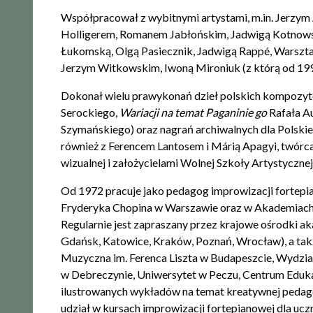
Współpracował z wybitnymi artystami, m.in. Jerzy
Holligerem, Romanem Jabłońskim, Jadwigą Kotnows
Łukomską, Olgą Pasiecznik, Jadwigą Rappé, Wars
Jerzym Witkowskim, Iwoną Mironiuk (z którą od 19
Dokonał wielu prawykonań dzieł polskich kompozyt
Serockiego,
Wariacji na temat Paganinie­ go
Rafała A
Szymańskiego) oraz nagrań archiwalnych dla Polskie
również z Ferencem Lantosem i Márią Apagyi, twór
wizualnej i założycielami Wolnej Szkoły Artystyczn
Od 1972 pracuje jako pedagog improwizacji fortepia
Fryderyka Chopina w Warszawie oraz w Akademiach
Regularnie jest zapraszany przez krajowe ośrodki a
Gdańsk, Katowice, Kraków, Poznań, Wrocław), a tak
Muzyczna im. Ferenca Liszta w Budapeszcie, Wydzia
w Debreczynie, Uniwersytet w Peczu, Centrum Eduka
ilustrowanych wykładów na temat kreatywnej pedagog
udział w kursach improwizacji fortepianowej dla uczni