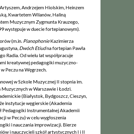
m Artyszem, Andrzejem Hiolskim, Heinzem
ką, Kwartetem Wilanów, Haliną
ztatem Muzycznym Zygmunta Krauzego,
99 występuje w duecie fortepianowym).
orów (m.in.
Pianophonie
Kazimierza
ugustyna,
Dwóch Etiud
na fortepian Pawła
go Radia. Od wielu lat współpracuje
cami kreatywnej pedagogiki muzyczno-
ej w Peczu na Węgrzech.
nowej w Szkole Muzycznej II stopnia im.
 Muzycznych w Warszawie i Łodzi.
kademickie (Białystok, Bydgoszcz, Cieszyn,
że instytucje węgierskie (Akademia
ł Pedagogiki Instrumentalnej Akademii
cji w Peczu) w celu wygłoszenia
iki i nauczania improwizacji. Bierze
ów i nauczycieli szkół artystycznych I i II