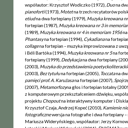
współautor: Krzysztof Wodiczko (1972),
Duo
na dw
pianoforti
(1973),
Motet
na trzech recytatorów polsk
etiud
na dwa fortepiany (1979),
Muzyka kreowana nr 
fortepian (1987),
Muzyka kreowana nr 3 in memoria
(1989),
Muzyka kreowana nr 4 in memoriam 1956
na
Phantasy
na fortepian (1994),
Cykadiana
na fortepi
collage
na fortepian – muzyka improwizowana z uwz
i Béli Bartóka (1994),
Muzyka kreowana nr 5
na fort
fortepiany (1999),
Dedykacja
na dwa fortepiany (200
(2003),
Mu­zyka do przedstawienia poetycko­literack
(2003),
Bez tytułu
na fortepian (2005),
Toccata
na dw
pamięci prof. A. Ka­rużasa
na fortepian (2007),
Spojrze
(2007),
Metamorfozy
na głos i fortepian totalny (200
z komputerowym przekształceniem dźwięku, współau
projektu
Chopout
na interaktywny komputer i Diskl
Krzysztof Czaja, Andrzej Kopeć (2010),
Kamienie ni
fotograficzne
wersja na fotografie i dwa fortepiany
Mariusza Wideryńskiego, współautor: Jerzy Kornowic