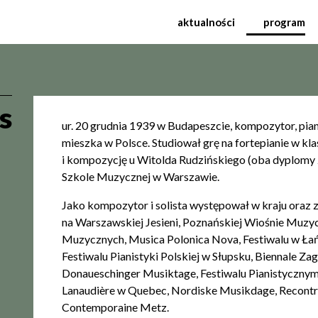
dzynarodowy Festiwal Mu
aktualności
program
s
ur. 20 grudnia 1939 w Budapeszcie, kompozytor, pia
mieszka w Polsce. Studiował grę na fortepianie w k
i kompozycję u Witolda Rudzińskiego (oba dyplomy
Szkole Muzycznej w Warszawie.
Jako kompozytor i solista występował w kraju oraz za
na Warszawskiej Jesieni, Poznańskiej Wiośnie Muzy
Muzycznych, Musica Polonica Nova, Festiwalu w Łań
Festiwalu Pianistyki Polskiej w Słupsku, Biennale Za
Donaueschinger Musiktage, Festiwalu Pianistycznym 
Lanaudière w Quebec, Nordiske Musikdage, Recontre
Contemporaine Metz.