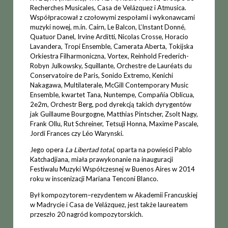
Recherches Musicales, Casa de Velázquez i Atmusica.
Współpracował z czołowymi zespołami i wykonawcami
muzyki nowej, m.in. Cairn, Le Balcon, L’Instant Donné,
Quatuor Danel, Irvine Arditti, Nicolas Crosse, Horacio
Lavandera, Tropi Ensemble, Camerata Aberta, Tokijska
Orkiestra Filharmoniczna, Vortex, Reinhold Frederich-
Robyn Julkowsky, Squillante, Orchestre de Lauréats du
Conservatoire de Paris, Sonido Extremo, Kenichi
Nakagawa, Multilaterale, McGill Contemporary Music
Ensemble, kwartet Tana, Nuntempe, Compañía Oblicua,
2e2m, Orchestr Berg, pod dyrekcją takich dyrygentów
jak Guillaume Bourgogne, Matthias Pintscher, Zsolt Nagy,
Frank Ollu, Rut Schreiner, Tetsuji Honna, Maxime Pascale,
Jordi Frances czy Léo Warynski.
Jego opera
La Libertad total
, oparta na powieści Pablo
Katchadjiana, miała prawykonanie na inauguracji
Festiwalu Muzyki Współczesnej w Buenos Aires w 2014
roku w inscenizacji Mariana Tenconi Blanco.
Był kompozytorem–rezydentem w Akademii Francuskiej
w Madrycie i Casa de Velázquez, jest także laureatem
przeszło 20 nagród kompozytorskich.