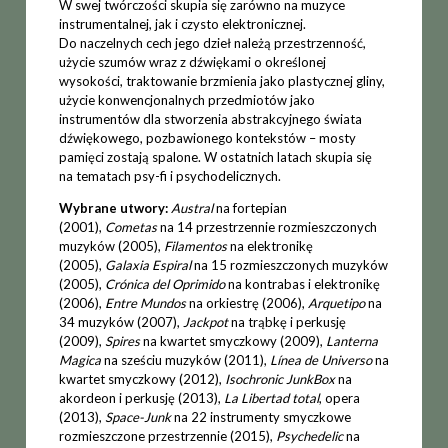
W swej twórczości skupia się zarówno na muzyce
instrumentalnej, jak i czysto elektronicznej.
Do naczelnych cech jego dzieł należą przestrzenność,
użycie szumów wraz z dźwiękami o określonej
wysokości, traktowanie brzmienia jako plastycznej gliny,
użycie konwencjonalnych przedmiotów jako
instrumentów dla stworzenia abstrakcyjnego świata
dźwiękowego, pozbawionego kontekstów – mosty
pamięci zostają spalone. W ostatnich latach skupia się
na tematach psy-fi i psychodelicznych.
Wybrane utwory:
Austral
na fortepian
(2001),
Cometas
na 14 przestrzennie rozmieszczonych
muzyków (2005),
Filamentos
na elektronikę
(2005),
Galaxia Espiral
na 15 rozmieszczonych muzyków
(2005),
Crónica del Oprimido
na kontrabas i elektronikę
(2006),
Entre Mundos
na orkiestrę (2006),
Arquetipo
na
34 muzyków (2007),
Jackpot
na trąbkę i perkusję
(2009),
Spires
na kwartet smyczkowy (2009),
Lanterna
Magica
na sześciu muzyków (2011),
Línea de Universo
na
kwartet smyczkowy (2012),
Isochronic Junk­Box
na
akordeon i perkusję (2013),
La Libertad total
, opera
(2013),
Space-Junk
na 22 instrumenty smyczkowe
rozmieszczone przestrzennie (2015),
Psychedelic
na