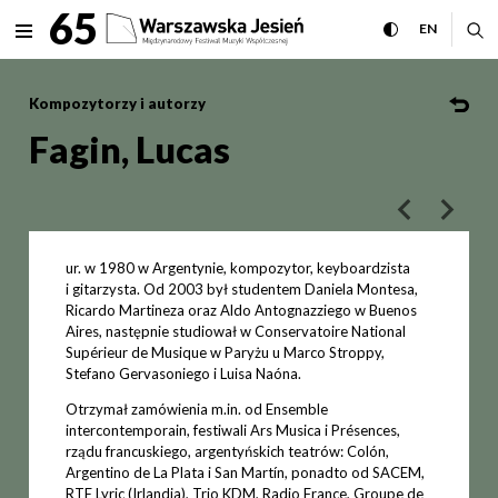
Fagin, Lucas Międzynarodowy
65
rozwiń menu
przełącz wersj
CHANGE 
ro
EN
MENU
Kompozytorzy i autorzy
Fagin, Lucas
poprzedni art
następ
ur. w 1980 w Argentynie, kompozytor, keyboardzista
i gitarzysta. Od 2003 był studentem Daniela Montesa,
Ricardo Martineza oraz Aldo Antognazziego w Buenos
Aires, następnie studiował w Conservatoire National
Supérieur de Musique w Paryżu u Marco Stroppy,
Stefano Gervasoniego i Luisa Naóna.
Otrzymał zamówienia m.in. od Ensemble
intercontemporain, festiwali Ars Musica i Présences,
rządu francuskiego, argentyńskich teatrów: Colón,
Argentino de La Plata i San Martín, ponadto od SACEM,
RTE Lyric (Irlandia), Trio KDM, Radio France, Groupe de