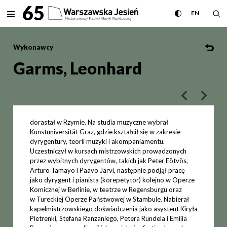
Garms, Leonhard Międzynaro
65
rozwiń menu
przełącz wersj
CHANGE 
ro
EN
MENU
Wykonawcy
Garms, Leonhard
poprzedni art
następ
dorastał w Rzymie. Na studia muzyczne wybrał
Kunstuniversität Graz, gdzie kształcił się w zakresie
dyrygentury, teorii muzyki i akompaniamentu.
Uczestniczył w kursach mistrzowskich prowadzonych
przez wybitnych dyrygentów, takich jak Peter Eötvös,
Arturo Tamayo i Paavo Järvi, następnie podjął pracę
jako dyrygent i pianista (korepetytor) kolejno w Operze
Komicznej w Berlinie, w teatrze w Regensburgu oraz
w Tureckiej Operze Państwowej w Stambule. Nabierał
kapelmistrzowskiego doświadczenia jako asystent Kiryła
Pietrenki, Stefana Ranzaniego, Petera Rundela i Emilia