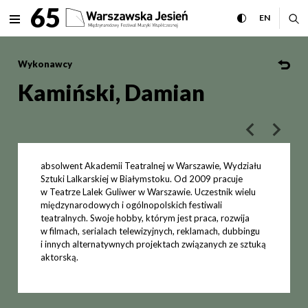
Kamiński, Damian Międzynar
65
rozwiń menu
przełącz wersj
CHANGE 
ro
EN
MENU
Wykonawcy
Kamiński, Damian
poprzedni art
następ
absolwent Akademii Teatralnej w Warszawie, Wydziału
Sztuki Lalkarskiej w Białymstoku. Od 2009 pracuje
w Teatrze Lalek Guliwer w Warszawie. Uczestnik wielu
międzynarodowych i ogólnopolskich festiwali
teatralnych. Swoje hobby, którym jest praca, rozwija
w filmach, serialach telewizyjnych, reklamach, dubbingu
i innych alternatywnych projektach związanych ze sztuką
aktorską.