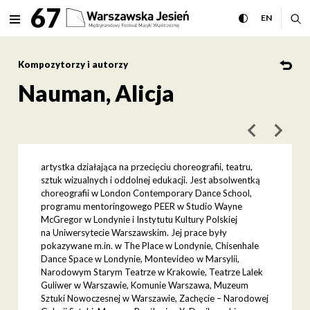
Nauman, Alicja Międzynarodo
67
rozwiń menu
przełącz wersj
CHANGE 
ro
EN
MENU
Kompozytorzy i autorzy
Nauman, Alicja
poprzedni art
następ
artystka działająca na przecięciu choreografii, teatru,
sztuk wizualnych i oddolnej edukacji. Jest absolwentką
choreografii w London Contemporary Dance School,
programu mentoringowego PEER w Studio Wayne
McGregor w Londynie i Instytutu Kultury Polskiej
na Uniwersytecie Warszawskim. Jej prace były
pokazywane m.in. w The Place w Londynie, Chisenhale
Dance Space w Londynie, Montevideo w Marsylii,
Narodowym Starym Teatrze w Krakowie, Teatrze Lalek
Guliwer w Warszawie, Komunie Warszawa, Muzeum
Sztuki Nowoczesnej w Warszawie, Zachęcie – Narodowej