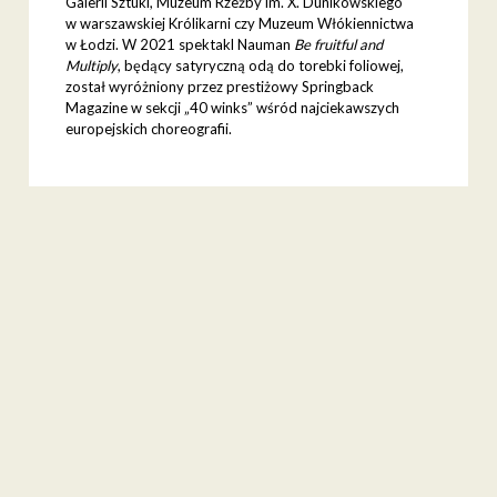
Galerii Sztuki, Muzeum Rzeźby im. X. Dunikowskiego
w warszawskiej Królikarni czy Muzeum Włókiennictwa
w Łodzi. W 2021 spektakl Nauman
Be fruitful and
Multiply
, będący satyryczną odą do torebki foliowej,
został wyróżniony przez prestiżowy Springback
Magazine w sekcji „40 winks” wśród najciekawszych
europejskich choreografii.